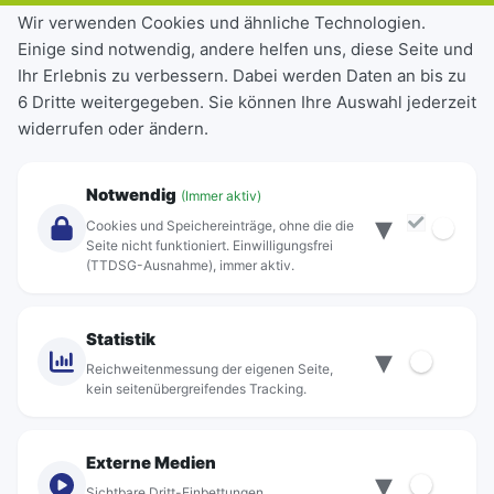
Tickets & Tarife
Wir verwenden Cookies und ähnliche Technologien.
Einige sind notwendig, andere helfen uns, diese Seite und
Deutschlandticket
Ihr Erlebnis zu verbessern. Dabei werden Daten an bis zu
Schülerkarte
6 Dritte weitergegeben. Sie können Ihre Auswahl jederzeit
Einzeltickets
widerrufen oder ändern.
Abonnements
Unternehmen
Notwendig
(Immer aktiv)
▾
Über Rebus
Cookies und Speichereinträge, ohne die die
Jobs
Seite nicht funktioniert. Einwilligungsfrei
(TTDSG-Ausnahme), immer aktiv.
Projekte
rebus-aktiv
Kontakt
Statistik
▾
Standorte
Reichweitenmessung der eigenen Seite,
kein seitenübergreifendes Tracking.
Externe Medien
▾
Sichtbare Dritt-Einbettungen