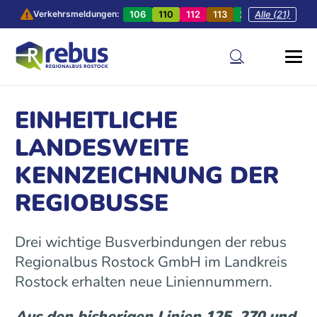
106
110
112
113
201
Alle (21)
202
20
Verkehrsmeldungen:
EINHEITLICHE
LANDESWEITE
KENNZEICHNUNG DER
REGIOBUSSE
Drei wichtige Busverbindungen der rebus
Regionalbus Rostock GmbH im Landkreis
Rostock erhalten neue Liniennummern.
Aus den bisherigen Linien 125, 270 und