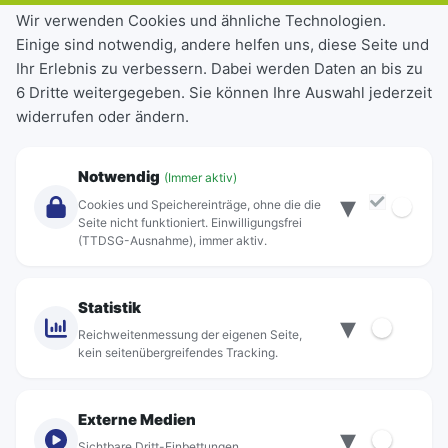
Tickets & Tarife
Wir verwenden Cookies und ähnliche Technologien.
Einige sind notwendig, andere helfen uns, diese Seite und
Deutschlandticket
Ihr Erlebnis zu verbessern. Dabei werden Daten an bis zu
Schülerkarte
6 Dritte weitergegeben. Sie können Ihre Auswahl jederzeit
Einzeltickets
widerrufen oder ändern.
Abonnements
Unternehmen
Notwendig
(Immer aktiv)
▾
Über Rebus
Cookies und Speichereinträge, ohne die die
Jobs
Seite nicht funktioniert. Einwilligungsfrei
(TTDSG-Ausnahme), immer aktiv.
Projekte
rebus-aktiv
Kontakt
Statistik
▾
Standorte
Reichweitenmessung der eigenen Seite,
kein seitenübergreifendes Tracking.
Externe Medien
▾
Sichtbare Dritt-Einbettungen