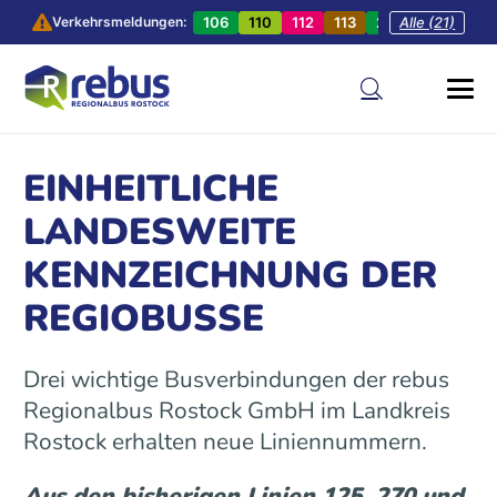
106
110
112
113
201
Alle (21)
202
20
Verkehrsmeldungen:
EINHEITLICHE
LANDESWEITE
KENNZEICHNUNG DER
REGIOBUSSE
Drei wichtige Busverbindungen der rebus
Regionalbus Rostock GmbH im Landkreis
Rostock erhalten neue Liniennummern.
Aus den bisherigen Linien 125, 270 und