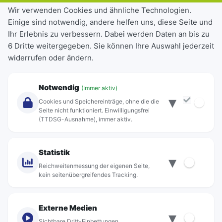
Tickets & Tarife
Wir verwenden Cookies und ähnliche Technologien.
Einige sind notwendig, andere helfen uns, diese Seite und
Deutschlandticket
Ihr Erlebnis zu verbessern. Dabei werden Daten an bis zu
Schülerkarte
6 Dritte weitergegeben. Sie können Ihre Auswahl jederzeit
Einzeltickets
widerrufen oder ändern.
Abonnements
Unternehmen
Notwendig
(Immer aktiv)
▾
Über Rebus
Cookies und Speichereinträge, ohne die die
Jobs
Seite nicht funktioniert. Einwilligungsfrei
(TTDSG-Ausnahme), immer aktiv.
Projekte
rebus-aktiv
Kontakt
Statistik
▾
Standorte
Reichweitenmessung der eigenen Seite,
kein seitenübergreifendes Tracking.
Externe Medien
▾
Sichtbare Dritt-Einbettungen