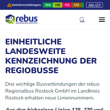
106
110
112
113
201
Alle (21)
202
20
Verkehrsmeldungen:
EINHEITLICHE
LANDESWEITE
KENNZEICHNUNG DER
REGIOBUSSE
Drei wichtige Busverbindungen der rebus
Regionalbus Rostock GmbH im Landkreis
Rostock erhalten neue Liniennummern.
Aus den bisherigen Linien 125, 270 und