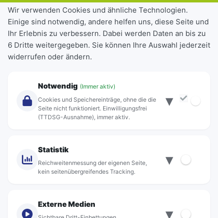
Tickets & Tarife
Wir verwenden Cookies und ähnliche Technologien.
Einige sind notwendig, andere helfen uns, diese Seite und
Deutschlandticket
Ihr Erlebnis zu verbessern. Dabei werden Daten an bis zu
Schülerkarte
6 Dritte weitergegeben. Sie können Ihre Auswahl jederzeit
Einzeltickets
widerrufen oder ändern.
Abonnements
Unternehmen
Notwendig
(Immer aktiv)
▾
Über Rebus
Cookies und Speichereinträge, ohne die die
Jobs
Seite nicht funktioniert. Einwilligungsfrei
(TTDSG-Ausnahme), immer aktiv.
Projekte
rebus-aktiv
Kontakt
Statistik
▾
Standorte
Reichweitenmessung der eigenen Seite,
kein seitenübergreifendes Tracking.
Externe Medien
▾
Sichtbare Dritt-Einbettungen