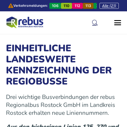
106
110
112
113
201
Alle (21)
202
20
Verkehrsmeldungen:
EINHEITLICHE
LANDESWEITE
KENNZEICHNUNG DER
REGIOBUSSE
Drei wichtige Busverbindungen der rebus
Regionalbus Rostock GmbH im Landkreis
Rostock erhalten neue Liniennummern.
Aus den bisherigen Linien 125, 270 und