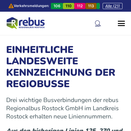
106
110
112
113
201
Alle (21)
202
20
Verkehrsmeldungen:
EINHEITLICHE
LANDESWEITE
KENNZEICHNUNG DER
REGIOBUSSE
Drei wichtige Busverbindungen der rebus
Regionalbus Rostock GmbH im Landkreis
Rostock erhalten neue Liniennummern.
Aus den bisherigen Linien 125, 270 und