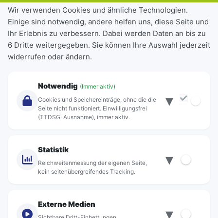
Tickets & Tarife
Wir verwenden Cookies und ähnliche Technologien.
Einige sind notwendig, andere helfen uns, diese Seite und
Deutschlandticket
Ihr Erlebnis zu verbessern. Dabei werden Daten an bis zu
Schülerkarte
6 Dritte weitergegeben. Sie können Ihre Auswahl jederzeit
Einzeltickets
widerrufen oder ändern.
Abonnements
Unternehmen
Notwendig
(Immer aktiv)
▾
Über Rebus
Cookies und Speichereinträge, ohne die die
Jobs
Seite nicht funktioniert. Einwilligungsfrei
(TTDSG-Ausnahme), immer aktiv.
Projekte
rebus-aktiv
Kontakt
Statistik
▾
Standorte
Reichweitenmessung der eigenen Seite,
kein seitenübergreifendes Tracking.
Externe Medien
▾
Sichtbare Dritt-Einbettungen