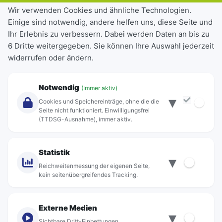
Tickets & Tarife
Wir verwenden Cookies und ähnliche Technologien.
Einige sind notwendig, andere helfen uns, diese Seite und
Deutschlandticket
Ihr Erlebnis zu verbessern. Dabei werden Daten an bis zu
Schülerkarte
6 Dritte weitergegeben. Sie können Ihre Auswahl jederzeit
Einzeltickets
widerrufen oder ändern.
Abonnements
Unternehmen
Notwendig
(Immer aktiv)
▾
Über Rebus
Cookies und Speichereinträge, ohne die die
Jobs
Seite nicht funktioniert. Einwilligungsfrei
(TTDSG-Ausnahme), immer aktiv.
Projekte
rebus-aktiv
Kontakt
Statistik
▾
Standorte
Reichweitenmessung der eigenen Seite,
kein seitenübergreifendes Tracking.
Externe Medien
▾
Sichtbare Dritt-Einbettungen