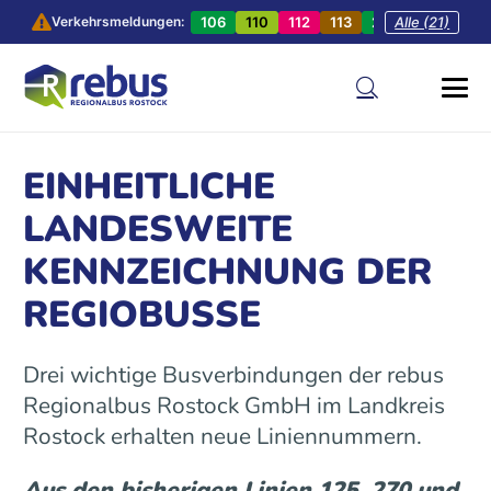
106
110
112
113
201
Alle (21)
202
20
Verkehrsmeldungen:
EINHEITLICHE
LANDESWEITE
KENNZEICHNUNG DER
REGIOBUSSE
Drei wichtige Busverbindungen der rebus
Regionalbus Rostock GmbH im Landkreis
Rostock erhalten neue Liniennummern.
Aus den bisherigen Linien 125, 270 und