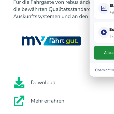
Für die Fahrgäste von rebus ändert sich m
St
die bewährten Qualitätsstandards bleiben
Rei
Auskunftssystemen und an den Fahrzeugen
Ex
Sic
Alle 
Übersicht
C
Download
Mehr erfahren