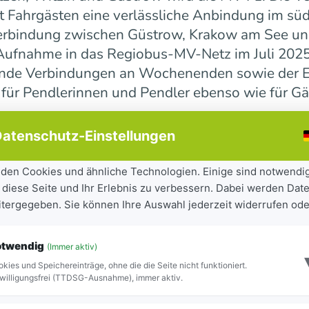
 Fahrgästen eine verlässliche Anbindung im süd
erbindung zwischen Güstrow, Krakow am See und 
r Aufnahme in das Regiobus-MV-Netz im Juli 202
ende Verbindungen an Wochenenden sowie der E
 für Pendlerinnen und Pendler ebenso wie für Gä
atenschutz-Einstellungen
ndesweit weiter
den Cookies und ähnliche Technologien. Einige sind notwendi
 diese Seite und Ihr Erlebnis zu verbessern. Dabei werden Date
tandteil der seit 2023 laufenden Mobilitätsoff
eitergegeben. Sie können Ihre Auswahl jederzeit widerrufen ode
iel, Städte und Gemeinden besser miteinander zu
ilität für Bürgerinnen und Bürger sowie Besuch
otwendig
(Immer aktiv)
ite Netz 16 Regiobuslinien. Die neuen MV-Linien
kies und Speichereinträge, ohne die die Seite nicht funktioniert.
Blick zu erkennen.
willigungsfrei (TTDSG-Ausnahme), immer aktiv.