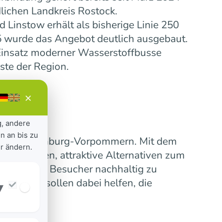
lichen Landkreis Rostock.
Linstow erhält als bisherige Linie 250
5 wurde das Angebot deutlich ausgebaut.
insatz moderner Wasserstoffbusse
ste der Region.
×
g, andere
n an bis zu
ensive Mecklenburg-Vorpommern. Mit dem
r ändern.
 verbinden, attraktive Alternativen zum
erinnen und Besucher nachhaltig zu
nummern sollen dabei helfen, die
▾