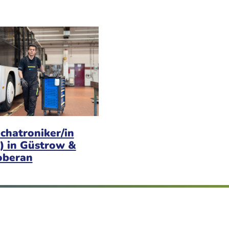
chatroniker/in
) in Güstrow &
oberan