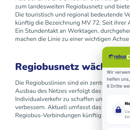
zum landesweiten Regiobusnetz und bietet
Die touristisch und regional bedeutende V
künftig die Bezeichnung MV 72. Seit ihre
Ein Stundentakt an Werktagen, durchgeh
machen die Linie zu einer wichtigen Achse
D
Regiobusnetz wächst la
Wir verwen
helfen uns,
Die Regiobuslinien sind ein zentraler Bes
6 Dritte w
Ausbau des Netzes verfolgt das Land das Z
Individualverkehr zu schaffen und die Mob
N
verbessern. Aktuell umfasst das landeswe
Coo
Regiobus-Verbindungen künftig auf einen 
Ein