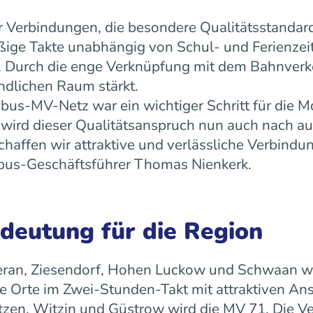
 Verbindungen, die besondere Qualitätsstandard
äßige Takte unabhängig von Schul- und Ferienz
ät. Durch die enge Verknüpfung mit dem Bahnverk
ndlichen Raum stärkt.
us-MV-Netz war ein wichtiger Schritt für die Mo
ird dieser Qualitätsanspruch nun auch nach a
ffen wir attraktive und verlässliche Verbindun
 rebus-Geschäftsführer Thomas Nienkerk.
edeutung für die Region
ran, Ziesendorf, Hohen Luckow und Schwaan wird 
 Orte im Zwei-Stunden-Takt mit attraktiven An
tzen, Witzin und Güstrow wird die MV 71. Die Ve