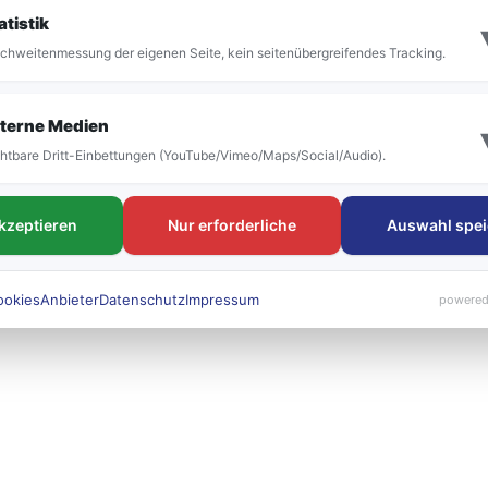
it der Umstellung vor allem die Bezeichnung der
atistik
 bestehen. Die neuen Liniennummern werden künft
chweitenmessung der eigenen Seite, kein seitenübergreifendes Tracking.
 sichtbar sein.
terne Medien
htbare Dritt-Einbettungen (YouTube/Vimeo/Maps/Social/Audio).
akzeptieren
Nur erforderliche
Auswahl spei
ookies
Anbieter
Datenschutz
Impressum
powered