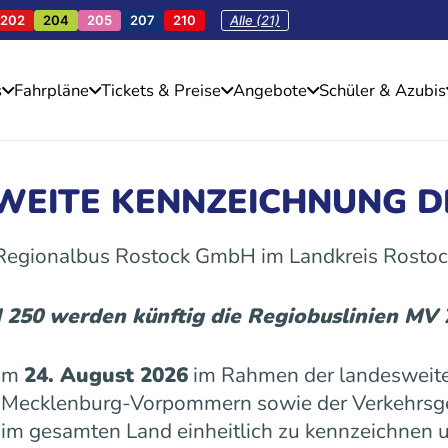
202
204
205
207
210
Alle (21)
s
Fahrpläne
Tickets & Preise
Angebote
Schüler & Azubis
SWEITE KENNZEICHNUNG D
 Regionalbus Rostock GmbH im Landkreis Rostoc
d 250 werden künftig die Regiobuslinien MV
 am
24. August 2026
im Rahmen der landesweite
es Mecklenburg-Vorpommern sowie der Verkehrs
n im gesamten Land einheitlich zu kennzeichnen u