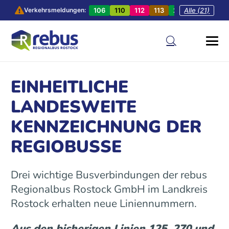
106
110
112
113
201
Alle (21)
202
20
Verkehrsmeldungen:
EINHEITLICHE
LANDESWEITE
KENNZEICHNUNG DER
REGIOBUSSE
Drei wichtige Busverbindungen der rebus
Regionalbus Rostock GmbH im Landkreis
Rostock erhalten neue Liniennummern.
Aus den bisherigen Linien 125, 270 und