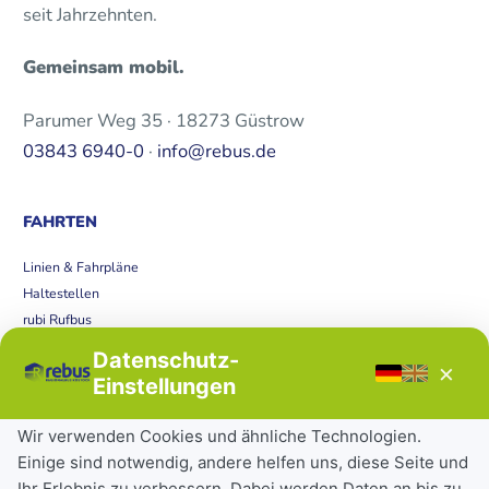
seit Jahrzehnten.
Gemeinsam mobil.
Parumer Weg 35 · 18273 Güstrow
03843 6940-0
·
info@rebus.de
FAHRTEN
Linien & Fahrpläne
Haltestellen
rubi Rufbus
Bücherbus
Datenschutz-
×
Störungen
Einstellungen
Tickets & Tarife
Wir verwenden Cookies und ähnliche Technologien.
Einige sind notwendig, andere helfen uns, diese Seite und
Deutschlandticket
Ihr Erlebnis zu verbessern. Dabei werden Daten an bis zu
Schülerkarte