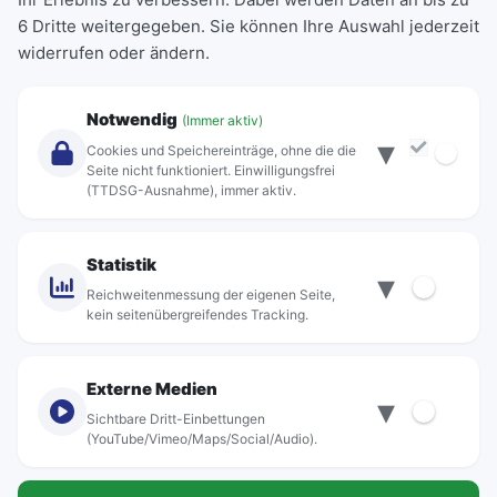
6 Dritte weitergegeben. Sie können Ihre Auswahl jederzeit
Einzeltickets
widerrufen oder ändern.
Abonnements
Unternehmen
Notwendig
(Immer aktiv)
▾
Über Rebus
Cookies und Speichereinträge, ohne die die
Jobs
Seite nicht funktioniert. Einwilligungsfrei
(TTDSG-Ausnahme), immer aktiv.
Projekte
rebus-aktiv
Kontakt
Statistik
▾
Standorte
Reichweitenmessung der eigenen Seite,
kein seitenübergreifendes Tracking.
Externe Medien
▾
Sichtbare Dritt-Einbettungen
© rebus Regionalbus Rostock GmbH
(YouTube/Vimeo/Maps/Social/Audio).
Impressum