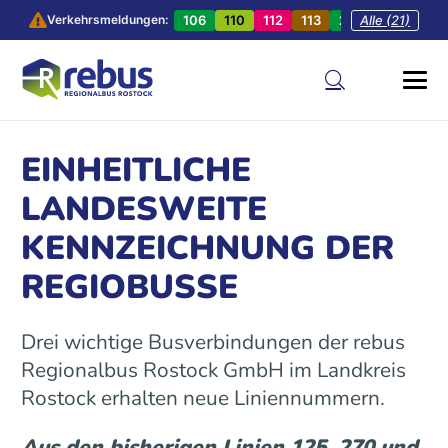
106
110
112
113
201
Alle (21)
202
20
Verkehrsmeldungen:
EINHEITLICHE
LANDESWEITE
KENNZEICHNUNG DER
REGIOBUSSE
Drei wichtige Busverbindungen der rebus
Regionalbus Rostock GmbH im Landkreis
Rostock erhalten neue Liniennummern.
Aus den bisherigen Linien 125, 270 und