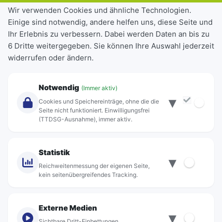
Tickets & Tarife
Wir verwenden Cookies und ähnliche Technologien.
Einige sind notwendig, andere helfen uns, diese Seite und
Deutschlandticket
Ihr Erlebnis zu verbessern. Dabei werden Daten an bis zu
Schülerkarte
6 Dritte weitergegeben. Sie können Ihre Auswahl jederzeit
Einzeltickets
widerrufen oder ändern.
Abonnements
Unternehmen
Notwendig
(Immer aktiv)
▾
Über Rebus
Cookies und Speichereinträge, ohne die die
Jobs
Seite nicht funktioniert. Einwilligungsfrei
(TTDSG-Ausnahme), immer aktiv.
Projekte
rebus-aktiv
Kontakt
Statistik
▾
Standorte
Reichweitenmessung der eigenen Seite,
kein seitenübergreifendes Tracking.
Externe Medien
▾
Sichtbare Dritt-Einbettungen