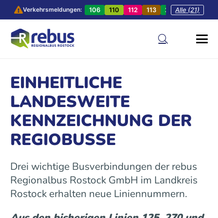
106
110
112
113
201
Alle (21)
202
20
Verkehrsmeldungen:
EINHEITLICHE
LANDESWEITE
KENNZEICHNUNG DER
REGIOBUSSE
Drei wichtige Busverbindungen der rebus
Regionalbus Rostock GmbH im Landkreis
Rostock erhalten neue Liniennummern.
Aus den bisherigen Linien 125, 270 und