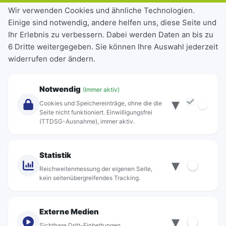
Tickets & Tarife
Wir verwenden Cookies und ähnliche Technologien.
Einige sind notwendig, andere helfen uns, diese Seite und
Deutschlandticket
Ihr Erlebnis zu verbessern. Dabei werden Daten an bis zu
Schülerkarte
6 Dritte weitergegeben. Sie können Ihre Auswahl jederzeit
Einzeltickets
widerrufen oder ändern.
Abonnements
Unternehmen
Notwendig
(Immer aktiv)
▾
Über Rebus
Cookies und Speichereinträge, ohne die die
Jobs
Seite nicht funktioniert. Einwilligungsfrei
(TTDSG-Ausnahme), immer aktiv.
Projekte
rebus-aktiv
Kontakt
Statistik
▾
Standorte
Reichweitenmessung der eigenen Seite,
kein seitenübergreifendes Tracking.
Externe Medien
▾
Sichtbare Dritt-Einbettungen