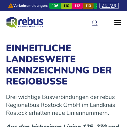
106
110
112
113
201
Alle (21)
202
20
Verkehrsmeldungen:
EINHEITLICHE
LANDESWEITE
KENNZEICHNUNG DER
REGIOBUSSE
Drei wichtige Busverbindungen der rebus
Regionalbus Rostock GmbH im Landkreis
Rostock erhalten neue Liniennummern.
Aus den bisherigen Linien 125, 270 und