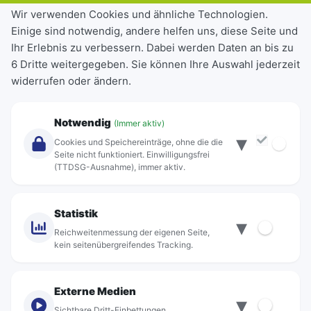
Tickets & Tarife
Wir verwenden Cookies und ähnliche Technologien.
Einige sind notwendig, andere helfen uns, diese Seite und
Deutschlandticket
Ihr Erlebnis zu verbessern. Dabei werden Daten an bis zu
Schülerkarte
6 Dritte weitergegeben. Sie können Ihre Auswahl jederzeit
Einzeltickets
widerrufen oder ändern.
Abonnements
Unternehmen
Notwendig
(Immer aktiv)
▾
Über Rebus
Cookies und Speichereinträge, ohne die die
Jobs
Seite nicht funktioniert. Einwilligungsfrei
(TTDSG-Ausnahme), immer aktiv.
Projekte
rebus-aktiv
Kontakt
Statistik
▾
Standorte
Reichweitenmessung der eigenen Seite,
kein seitenübergreifendes Tracking.
Externe Medien
▾
Sichtbare Dritt-Einbettungen