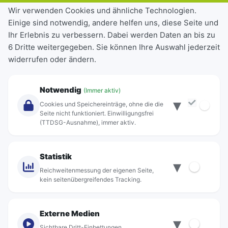
Tickets & Tarife
Wir verwenden Cookies und ähnliche Technologien.
Einige sind notwendig, andere helfen uns, diese Seite und
Deutschlandticket
Ihr Erlebnis zu verbessern. Dabei werden Daten an bis zu
Schülerkarte
6 Dritte weitergegeben. Sie können Ihre Auswahl jederzeit
Einzeltickets
widerrufen oder ändern.
Abonnements
Unternehmen
Notwendig
(Immer aktiv)
▾
Über Rebus
Cookies und Speichereinträge, ohne die die
Jobs
Seite nicht funktioniert. Einwilligungsfrei
(TTDSG-Ausnahme), immer aktiv.
Projekte
rebus-aktiv
Kontakt
Statistik
▾
Standorte
Reichweitenmessung der eigenen Seite,
kein seitenübergreifendes Tracking.
Externe Medien
▾
Sichtbare Dritt-Einbettungen