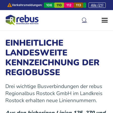
106
110
112
113
201
Alle (21)
202
20
Verkehrsmeldungen:
EINHEITLICHE
LANDESWEITE
KENNZEICHNUNG DER
REGIOBUSSE
Drei wichtige Busverbindungen der rebus
Regionalbus Rostock GmbH im Landkreis
Rostock erhalten neue Liniennummern.
Aus den bisherigen Linien 125, 270 und