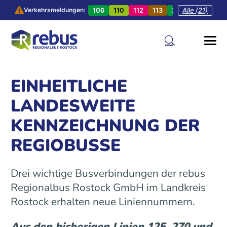
106
110
112
113
201
Alle (21)
202
20
Verkehrsmeldungen:
EINHEITLICHE
LANDESWEITE
KENNZEICHNUNG DER
REGIOBUSSE
Drei wichtige Busverbindungen der rebus
Regionalbus Rostock GmbH im Landkreis
Rostock erhalten neue Liniennummern.
Aus den bisherigen Linien 125, 270 und