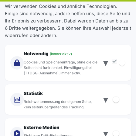
Tickets & Tarife
Wir verwenden Cookies und ähnliche Technologien.
Einige sind notwendig, andere helfen uns, diese Seite und
Deutschlandticket
Ihr Erlebnis zu verbessern. Dabei werden Daten an bis zu
Schülerkarte
6 Dritte weitergegeben. Sie können Ihre Auswahl jederzeit
Einzeltickets
widerrufen oder ändern.
Abonnements
Unternehmen
Notwendig
(Immer aktiv)
▾
Über Rebus
Cookies und Speichereinträge, ohne die die
Jobs
Seite nicht funktioniert. Einwilligungsfrei
(TTDSG-Ausnahme), immer aktiv.
Projekte
rebus-aktiv
Kontakt
Statistik
▾
Standorte
Reichweitenmessung der eigenen Seite,
kein seitenübergreifendes Tracking.
Externe Medien
▾
Sichtbare Dritt-Einbettungen