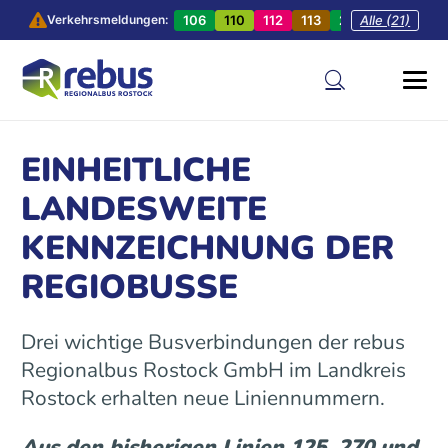
106
110
112
113
201
Alle (21)
202
20
Verkehrsmeldungen:
EINHEITLICHE
LANDESWEITE
KENNZEICHNUNG DER
REGIOBUSSE
Drei wichtige Busverbindungen der rebus
Regionalbus Rostock GmbH im Landkreis
Rostock erhalten neue Liniennummern.
Aus den bisherigen Linien 125, 270 und