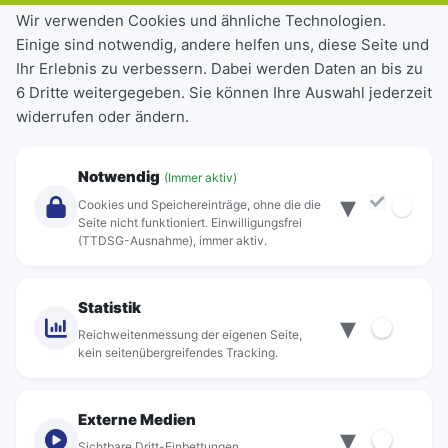
Tickets & Tarife
Wir verwenden Cookies und ähnliche Technologien.
Einige sind notwendig, andere helfen uns, diese Seite und
Deutschlandticket
Ihr Erlebnis zu verbessern. Dabei werden Daten an bis zu
Schülerkarte
6 Dritte weitergegeben. Sie können Ihre Auswahl jederzeit
Einzeltickets
widerrufen oder ändern.
Abonnements
Unternehmen
Notwendig
(Immer aktiv)
▾
Über Rebus
Cookies und Speichereinträge, ohne die die
Jobs
Seite nicht funktioniert. Einwilligungsfrei
(TTDSG-Ausnahme), immer aktiv.
Projekte
rebus-aktiv
Kontakt
Statistik
▾
Standorte
Reichweitenmessung der eigenen Seite,
kein seitenübergreifendes Tracking.
Externe Medien
▾
Sichtbare Dritt-Einbettungen