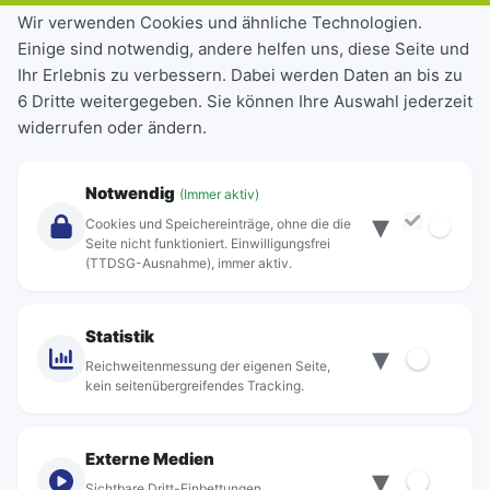
Tickets & Tarife
Wir verwenden Cookies und ähnliche Technologien.
Einige sind notwendig, andere helfen uns, diese Seite und
Deutschlandticket
Ihr Erlebnis zu verbessern. Dabei werden Daten an bis zu
Schülerkarte
6 Dritte weitergegeben. Sie können Ihre Auswahl jederzeit
Einzeltickets
widerrufen oder ändern.
Abonnements
Unternehmen
Notwendig
(Immer aktiv)
▾
Über Rebus
Cookies und Speichereinträge, ohne die die
Jobs
Seite nicht funktioniert. Einwilligungsfrei
(TTDSG-Ausnahme), immer aktiv.
Projekte
rebus-aktiv
Kontakt
Statistik
▾
Standorte
Reichweitenmessung der eigenen Seite,
kein seitenübergreifendes Tracking.
Externe Medien
▾
Sichtbare Dritt-Einbettungen