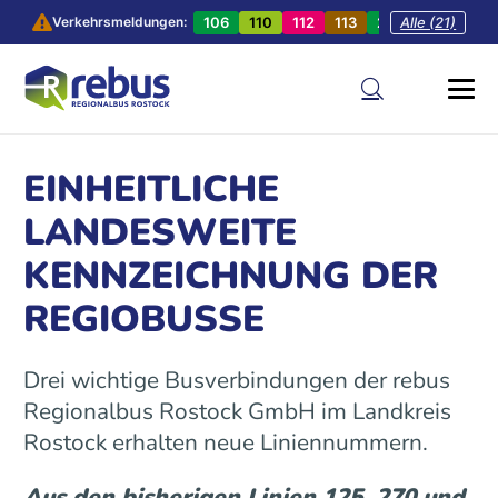
106
110
112
113
201
Alle (21)
202
20
Verkehrsmeldungen:
EINHEITLICHE
LANDESWEITE
KENNZEICHNUNG DER
REGIOBUSSE
Drei wichtige Busverbindungen der rebus
Regionalbus Rostock GmbH im Landkreis
Rostock erhalten neue Liniennummern.
Aus den bisherigen Linien 125, 270 und