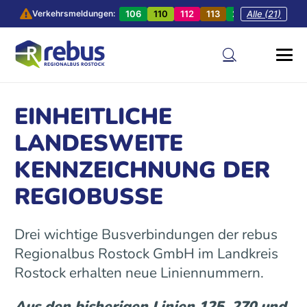
106
110
112
113
201
Alle (21)
202
20
Verkehrsmeldungen:
EINHEITLICHE
LANDESWEITE
KENNZEICHNUNG DER
REGIOBUSSE
Drei wichtige Busverbindungen der rebus
Regionalbus Rostock GmbH im Landkreis
Rostock erhalten neue Liniennummern.
Aus den bisherigen Linien 125, 270 und