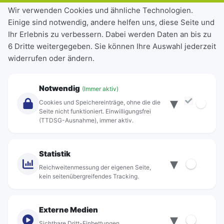
Tickets & Tarife
Wir verwenden Cookies und ähnliche Technologien.
Einige sind notwendig, andere helfen uns, diese Seite und
Deutschlandticket
Ihr Erlebnis zu verbessern. Dabei werden Daten an bis zu
Schülerkarte
6 Dritte weitergegeben. Sie können Ihre Auswahl jederzeit
Einzeltickets
widerrufen oder ändern.
Abonnements
Unternehmen
Notwendig
(Immer aktiv)
▾
Über Rebus
Cookies und Speichereinträge, ohne die die
Jobs
Seite nicht funktioniert. Einwilligungsfrei
(TTDSG-Ausnahme), immer aktiv.
Projekte
rebus-aktiv
Kontakt
Statistik
▾
Standorte
Reichweitenmessung der eigenen Seite,
kein seitenübergreifendes Tracking.
Externe Medien
▾
Sichtbare Dritt-Einbettungen