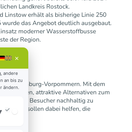
lichen Landkreis Rostock.
Linstow erhält als bisherige Linie 250
5 wurde das Angebot deutlich ausgebaut.
insatz moderner Wasserstoffbusse
ste der Region.
×
g, andere
n an bis zu
ensive Mecklenburg-Vorpommern. Mit dem
r ändern.
 verbinden, attraktive Alternativen zum
erinnen und Besucher nachhaltig zu
nummern sollen dabei helfen, die
▾