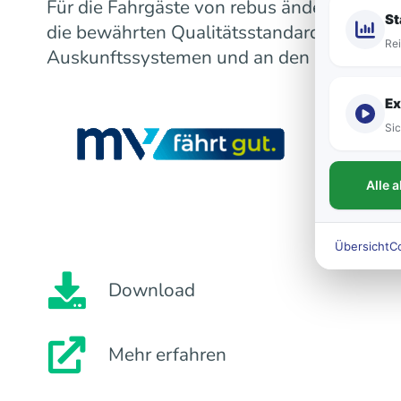
Für die Fahrgäste von rebus ändert sich m
St
die bewährten Qualitätsstandards bleiben
Rei
Auskunftssystemen und an den Fahrzeugen
Ex
Sic
Alle 
Übersicht
C
Download
Mehr erfahren