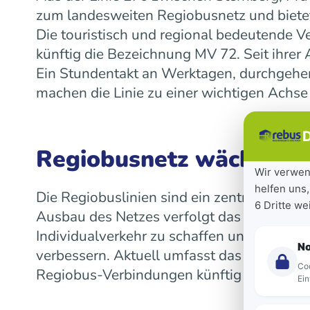
zum landesweiten Regiobusnetz und bietet
Die touristisch und regional bedeutende V
künftig die Bezeichnung MV 72. Seit ihre
Ein Stundentakt an Werktagen, durchgeh
machen die Linie zu einer wichtigen Achse
D
Regiobusnetz wächst la
Wir verwen
helfen uns,
Die Regiobuslinien sind ein zentraler Bes
6 Dritte w
Ausbau des Netzes verfolgt das Land das Z
Individualverkehr zu schaffen und die Mob
N
verbessern. Aktuell umfasst das landeswe
Coo
Regiobus-Verbindungen künftig auf einen 
Ein