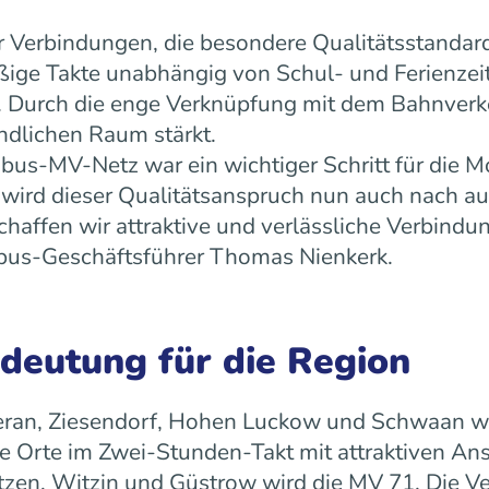
 Verbindungen, die besondere Qualitätsstandard
äßige Takte unabhängig von Schul- und Ferienz
ät. Durch die enge Verknüpfung mit dem Bahnverk
ndlichen Raum stärkt.
us-MV-Netz war ein wichtiger Schritt für die Mo
ird dieser Qualitätsanspruch nun auch nach a
ffen wir attraktive und verlässliche Verbindun
 rebus-Geschäftsführer Thomas Nienkerk.
edeutung für die Region
ran, Ziesendorf, Hohen Luckow und Schwaan wird 
 Orte im Zwei-Stunden-Takt mit attraktiven An
tzen, Witzin und Güstrow wird die MV 71. Die Ve