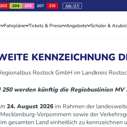
202
204
205
207
210
Alle (21)
s
Fahrpläne
Tickets & Preise
Angebote
Schüler & Azubis
SWEITE KENNZEICHNUNG D
 Regionalbus Rostock GmbH im Landkreis Rostoc
d 250 werden künftig die Regiobuslinien MV
 am
24. August 2026
im Rahmen der landesweite
es Mecklenburg-Vorpommern sowie der Verkehrs
n im gesamten Land einheitlich zu kennzeichnen u