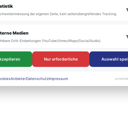
it der Umstellung vor allem die Bezeichnung der
atistik
 bestehen. Die neuen Liniennummern werden künft
chweitenmessung der eigenen Seite, kein seitenübergreifendes Tracking.
 sichtbar sein.
terne Medien
htbare Dritt-Einbettungen (YouTube/Vimeo/Maps/Social/Audio).
akzeptieren
Nur erforderliche
Auswahl spei
ookies
Anbieter
Datenschutz
Impressum
powered