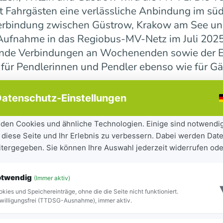
 Fahrgästen eine verlässliche Anbindung im süd
erbindung zwischen Güstrow, Krakow am See und 
r Aufnahme in das Regiobus-MV-Netz im Juli 202
ende Verbindungen an Wochenenden sowie der E
 für Pendlerinnen und Pendler ebenso wie für Gä
atenschutz-Einstellungen
ndesweit weiter
den Cookies und ähnliche Technologien. Einige sind notwendi
 diese Seite und Ihr Erlebnis zu verbessern. Dabei werden Date
tandteil der seit 2023 laufenden Mobilitätsoff
eitergegeben. Sie können Ihre Auswahl jederzeit widerrufen ode
iel, Städte und Gemeinden besser miteinander zu
ilität für Bürgerinnen und Bürger sowie Besuch
otwendig
(Immer aktiv)
ite Netz 16 Regiobuslinien. Die neuen MV-Linien
kies und Speichereinträge, ohne die die Seite nicht funktioniert.
Blick zu erkennen.
willigungsfrei (TTDSG-Ausnahme), immer aktiv.