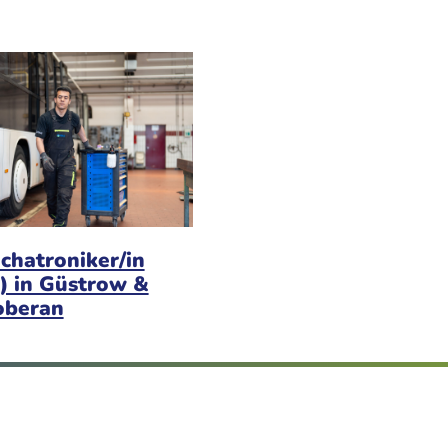
chatroniker/in
) in Güstrow &
oberan