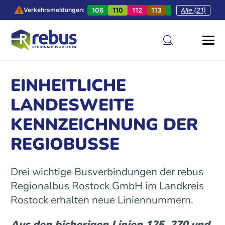
106
110
112
113
201
Alle (21)
202
20
Verkehrsmeldungen:
EINHEITLICHE
LANDESWEITE
KENNZEICHNUNG DER
REGIOBUSSE
Drei wichtige Busverbindungen der rebus
Regionalbus Rostock GmbH im Landkreis
Rostock erhalten neue Liniennummern.
Aus den bisherigen Linien 125, 270 und