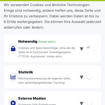
Tickets & Tarife
Wir verwenden Cookies und ähnliche Technologien.
Einige sind notwendig, andere helfen uns, diese Seite und
Deutschlandticket
Ihr Erlebnis zu verbessern. Dabei werden Daten an bis zu
Schülerkarte
6 Dritte weitergegeben. Sie können Ihre Auswahl jederzeit
Einzeltickets
widerrufen oder ändern.
Abonnements
Unternehmen
Notwendig
(Immer aktiv)
▾
Über Rebus
Cookies und Speichereinträge, ohne die die
Jobs
Seite nicht funktioniert. Einwilligungsfrei
(TTDSG-Ausnahme), immer aktiv.
Projekte
rebus-aktiv
Kontakt
Statistik
▾
Standorte
Reichweitenmessung der eigenen Seite,
kein seitenübergreifendes Tracking.
Externe Medien
▾
Sichtbare Dritt-Einbettungen