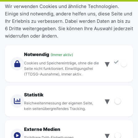
Tickets & Tarife
Wir verwenden Cookies und ähnliche Technologien.
Einige sind notwendig, andere helfen uns, diese Seite und
Deutschlandticket
Ihr Erlebnis zu verbessern. Dabei werden Daten an bis zu
Schülerkarte
6 Dritte weitergegeben. Sie können Ihre Auswahl jederzeit
Einzeltickets
widerrufen oder ändern.
Abonnements
Unternehmen
Notwendig
(Immer aktiv)
▾
Über Rebus
Cookies und Speichereinträge, ohne die die
Jobs
Seite nicht funktioniert. Einwilligungsfrei
(TTDSG-Ausnahme), immer aktiv.
Projekte
rebus-aktiv
Kontakt
Statistik
▾
Standorte
Reichweitenmessung der eigenen Seite,
kein seitenübergreifendes Tracking.
Externe Medien
▾
Sichtbare Dritt-Einbettungen