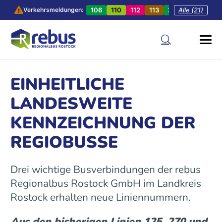
106
110
112
113
201
Alle (21)
202
20
Verkehrsmeldungen:
EINHEITLICHE
LANDESWEITE
KENNZEICHNUNG DER
REGIOBUSSE
Drei wichtige Busverbindungen der rebus
Regionalbus Rostock GmbH im Landkreis
Rostock erhalten neue Liniennummern.
Aus den bisherigen Linien 125, 270 und