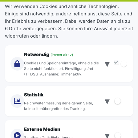
Tickets & Tarife
Wir verwenden Cookies und ähnliche Technologien.
Einige sind notwendig, andere helfen uns, diese Seite und
Deutschlandticket
Ihr Erlebnis zu verbessern. Dabei werden Daten an bis zu
Schülerkarte
6 Dritte weitergegeben. Sie können Ihre Auswahl jederzeit
Einzeltickets
widerrufen oder ändern.
Abonnements
Unternehmen
Notwendig
(Immer aktiv)
▾
Über Rebus
Cookies und Speichereinträge, ohne die die
Jobs
Seite nicht funktioniert. Einwilligungsfrei
(TTDSG-Ausnahme), immer aktiv.
Projekte
rebus-aktiv
Kontakt
Statistik
▾
Standorte
Reichweitenmessung der eigenen Seite,
kein seitenübergreifendes Tracking.
Externe Medien
▾
Sichtbare Dritt-Einbettungen