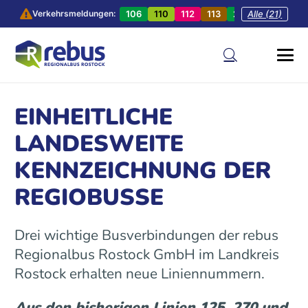
106
110
112
113
201
Alle (21)
202
20
Verkehrsmeldungen:
EINHEITLICHE
LANDESWEITE
KENNZEICHNUNG DER
REGIOBUSSE
Drei wichtige Busverbindungen der rebus
Regionalbus Rostock GmbH im Landkreis
Rostock erhalten neue Liniennummern.
Aus den bisherigen Linien 125, 270 und