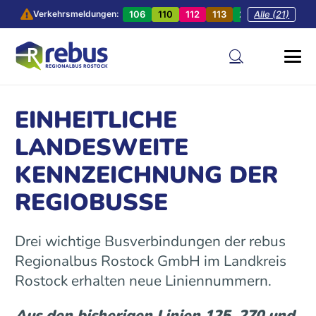
106
110
112
113
201
Alle (21)
202
20
Verkehrsmeldungen:
EINHEITLICHE
LANDESWEITE
KENNZEICHNUNG DER
REGIOBUSSE
Drei wichtige Busverbindungen der rebus
Regionalbus Rostock GmbH im Landkreis
Rostock erhalten neue Liniennummern.
Aus den bisherigen Linien 125, 270 und