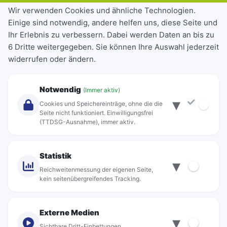
Tickets & Tarife
Wir verwenden Cookies und ähnliche Technologien.
Einige sind notwendig, andere helfen uns, diese Seite und
Deutschlandticket
Ihr Erlebnis zu verbessern. Dabei werden Daten an bis zu
Schülerkarte
6 Dritte weitergegeben. Sie können Ihre Auswahl jederzeit
Einzeltickets
widerrufen oder ändern.
Abonnements
Unternehmen
Notwendig
(Immer aktiv)
▾
Über Rebus
Cookies und Speichereinträge, ohne die die
Jobs
Seite nicht funktioniert. Einwilligungsfrei
(TTDSG-Ausnahme), immer aktiv.
Projekte
rebus-aktiv
Kontakt
Statistik
▾
Standorte
Reichweitenmessung der eigenen Seite,
kein seitenübergreifendes Tracking.
Externe Medien
▾
Sichtbare Dritt-Einbettungen