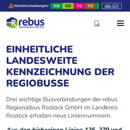
106
110
112
113
201
Alle (21)
202
20
Verkehrsmeldungen:
EINHEITLICHE
LANDESWEITE
KENNZEICHNUNG DER
REGIOBUSSE
Drei wichtige Busverbindungen der rebus
Regionalbus Rostock GmbH im Landkreis
Rostock erhalten neue Liniennummern.
Aus den bisherigen Linien 125, 270 und