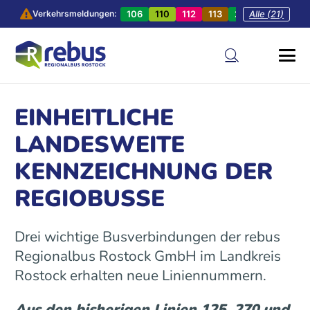
106
110
112
113
201
Alle (21)
202
20
Verkehrsmeldungen:
EINHEITLICHE
LANDESWEITE
KENNZEICHNUNG DER
REGIOBUSSE
Drei wichtige Busverbindungen der rebus
Regionalbus Rostock GmbH im Landkreis
Rostock erhalten neue Liniennummern.
Aus den bisherigen Linien 125, 270 und