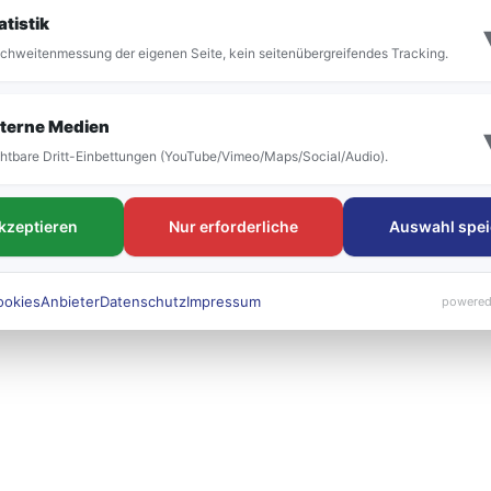
it der Umstellung vor allem die Bezeichnung der
atistik
 bestehen. Die neuen Liniennummern werden künft
chweitenmessung der eigenen Seite, kein seitenübergreifendes Tracking.
 sichtbar sein.
terne Medien
htbare Dritt-Einbettungen (YouTube/Vimeo/Maps/Social/Audio).
akzeptieren
Nur erforderliche
Auswahl spei
ookies
Anbieter
Datenschutz
Impressum
powered