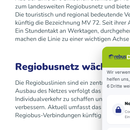
zum landesweiten Regiobusnetz und bietet
Die touristisch und regional bedeutende V
künftig die Bezeichnung MV 72. Seit ihre
Ein Stundentakt an Werktagen, durchgeh
machen die Linie zu einer wichtigen Achse
D
Regiobusnetz wächst la
Wir verwen
helfen uns,
Die Regiobuslinien sind ein zentraler Bes
6 Dritte w
Ausbau des Netzes verfolgt das Land das Z
Individualverkehr zu schaffen und die Mob
N
verbessern. Aktuell umfasst das landeswe
Coo
Regiobus-Verbindungen künftig auf einen 
Ein