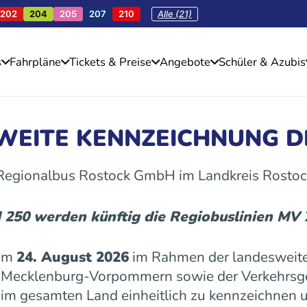
202
204
205
207
210
Alle (21)
s
Fahrpläne
Tickets & Preise
Angebote
Schüler & Azubis
SWEITE KENNZEICHNUNG D
 Regionalbus Rostock GmbH im Landkreis Rostoc
d 250 werden künftig die Regiobuslinien MV
 am
24. August 2026
im Rahmen der landesweite
es Mecklenburg-Vorpommern sowie der Verkehrs
n im gesamten Land einheitlich zu kennzeichnen u