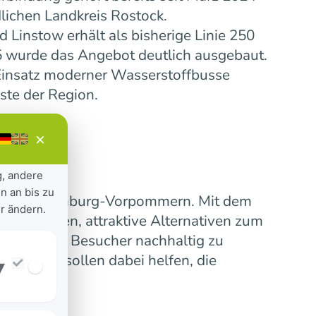
lichen Landkreis Rostock.
Linstow erhält als bisherige Linie 250
5 wurde das Angebot deutlich ausgebaut.
insatz moderner Wasserstoffbusse
ste der Region.
×
g, andere
n an bis zu
ensive Mecklenburg-Vorpommern. Mit dem
r ändern.
 verbinden, attraktive Alternativen zum
erinnen und Besucher nachhaltig zu
nummern sollen dabei helfen, die
▾