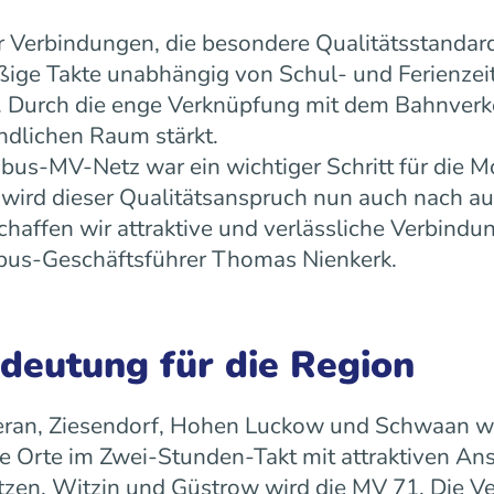
 Verbindungen, die besondere Qualitätsstandard
äßige Takte unabhängig von Schul- und Ferienz
ät. Durch die enge Verknüpfung mit dem Bahnverk
ndlichen Raum stärkt.
us-MV-Netz war ein wichtiger Schritt für die Mo
ird dieser Qualitätsanspruch nun auch nach a
ffen wir attraktive und verlässliche Verbindun
 rebus-Geschäftsführer Thomas Nienkerk.
edeutung für die Region
ran, Ziesendorf, Hohen Luckow und Schwaan wird 
 Orte im Zwei-Stunden-Takt mit attraktiven An
tzen, Witzin und Güstrow wird die MV 71. Die Ve