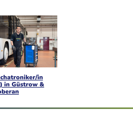
chatroniker/in
) in Güstrow &
oberan