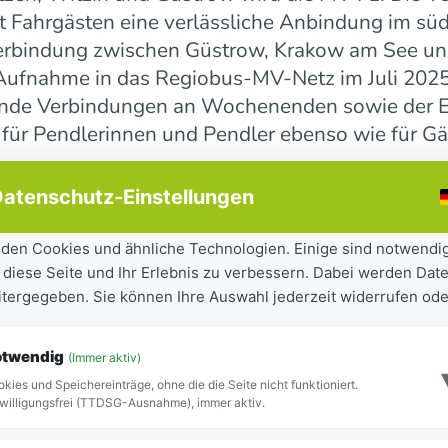
 Fahrgästen eine verlässliche Anbindung im süd
erbindung zwischen Güstrow, Krakow am See und 
r Aufnahme in das Regiobus-MV-Netz im Juli 202
ende Verbindungen an Wochenenden sowie der E
 für Pendlerinnen und Pendler ebenso wie für Gä
atenschutz-Einstellungen
ndesweit weiter
den Cookies und ähnliche Technologien. Einige sind notwendi
 diese Seite und Ihr Erlebnis zu verbessern. Dabei werden Date
tandteil der seit 2023 laufenden Mobilitätsoff
eitergegeben. Sie können Ihre Auswahl jederzeit widerrufen ode
iel, Städte und Gemeinden besser miteinander zu
ilität für Bürgerinnen und Bürger sowie Besuch
otwendig
(Immer aktiv)
ite Netz 16 Regiobuslinien. Die neuen MV-Linien
kies und Speichereinträge, ohne die die Seite nicht funktioniert.
Blick zu erkennen.
willigungsfrei (TTDSG-Ausnahme), immer aktiv.