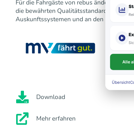
Für die Fahrgäste von rebus ändert sich m
St
die bewährten Qualitätsstandards bleiben
Rei
Auskunftssystemen und an den Fahrzeugen
Ex
Sic
Alle 
Übersicht
C
Download
Mehr erfahren