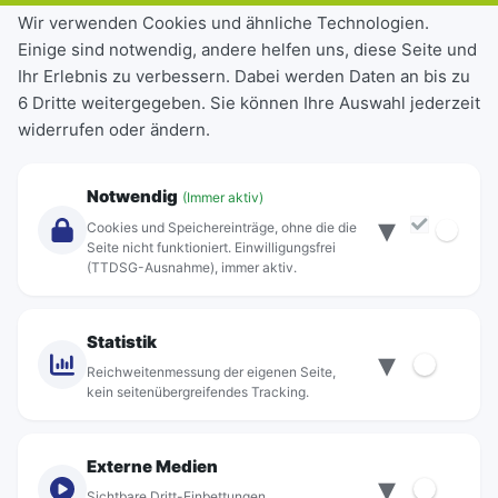
Tickets & Tarife
Wir verwenden Cookies und ähnliche Technologien.
Einige sind notwendig, andere helfen uns, diese Seite und
Deutschlandticket
Ihr Erlebnis zu verbessern. Dabei werden Daten an bis zu
Schülerkarte
6 Dritte weitergegeben. Sie können Ihre Auswahl jederzeit
Einzeltickets
widerrufen oder ändern.
Abonnements
Unternehmen
Notwendig
(Immer aktiv)
▾
Über Rebus
Cookies und Speichereinträge, ohne die die
Jobs
Seite nicht funktioniert. Einwilligungsfrei
(TTDSG-Ausnahme), immer aktiv.
Projekte
rebus-aktiv
Kontakt
Statistik
▾
Standorte
Reichweitenmessung der eigenen Seite,
kein seitenübergreifendes Tracking.
Externe Medien
▾
Sichtbare Dritt-Einbettungen