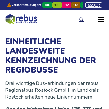
106
110
112
113
201
Alle (21)
202
20
Verkehrsmeldungen:
EINHEITLICHE
LANDESWEITE
KENNZEICHNUNG DER
REGIOBUSSE
Drei wichtige Busverbindungen der rebus
Regionalbus Rostock GmbH im Landkreis
Rostock erhalten neue Liniennummern.
Aus den bisherigen Linien 125, 270 und