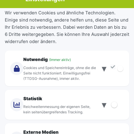
Tickets & Tarife
Wir verwenden Cookies und ähnliche Technologien.
Einige sind notwendig, andere helfen uns, diese Seite und
Deutschlandticket
Ihr Erlebnis zu verbessern. Dabei werden Daten an bis zu
Schülerkarte
6 Dritte weitergegeben. Sie können Ihre Auswahl jederzeit
Einzeltickets
widerrufen oder ändern.
Abonnements
Unternehmen
Notwendig
(Immer aktiv)
▾
Über Rebus
Cookies und Speichereinträge, ohne die die
Jobs
Seite nicht funktioniert. Einwilligungsfrei
(TTDSG-Ausnahme), immer aktiv.
Projekte
rebus-aktiv
Kontakt
Statistik
▾
Standorte
Reichweitenmessung der eigenen Seite,
kein seitenübergreifendes Tracking.
Externe Medien