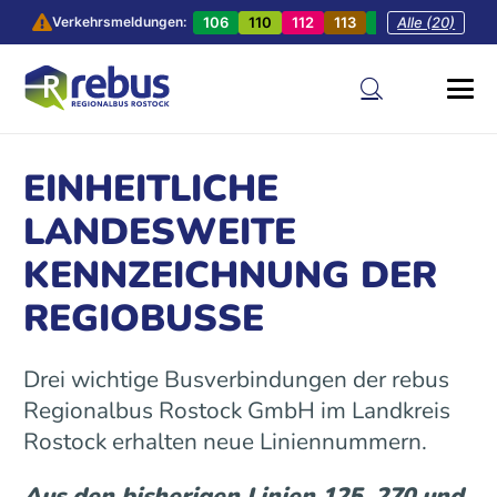
106
110
112
113
201
Alle (20)
202
20
Verkehrsmeldungen:
EINHEITLICHE
LANDESWEITE
KENNZEICHNUNG DER
REGIOBUSSE
Drei wichtige Busverbindungen der rebus
Regionalbus Rostock GmbH im Landkreis
Rostock erhalten neue Liniennummern.
Aus den bisherigen Linien 125, 270 und