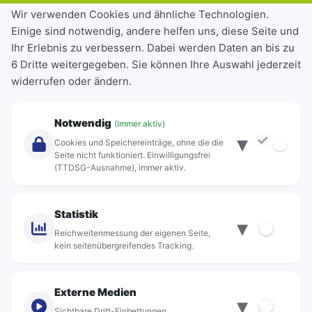
Tickets & Tarife
Wir verwenden Cookies und ähnliche Technologien.
Einige sind notwendig, andere helfen uns, diese Seite und
Deutschlandticket
Ihr Erlebnis zu verbessern. Dabei werden Daten an bis zu
Schülerkarte
6 Dritte weitergegeben. Sie können Ihre Auswahl jederzeit
Einzeltickets
widerrufen oder ändern.
Abonnements
Unternehmen
Notwendig
(Immer aktiv)
▾
Über Rebus
Cookies und Speichereinträge, ohne die die
Jobs
Seite nicht funktioniert. Einwilligungsfrei
(TTDSG-Ausnahme), immer aktiv.
Projekte
rebus-aktiv
Kontakt
Statistik
▾
Standorte
Reichweitenmessung der eigenen Seite,
kein seitenübergreifendes Tracking.
Externe Medien
▾
Sichtbare Dritt-Einbettungen