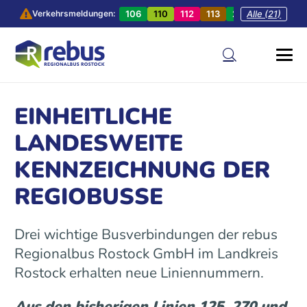
106
110
112
113
201
Alle (21)
202
20
Verkehrsmeldungen:
EINHEITLICHE
LANDESWEITE
KENNZEICHNUNG DER
REGIOBUSSE
Drei wichtige Busverbindungen der rebus
Regionalbus Rostock GmbH im Landkreis
Rostock erhalten neue Liniennummern.
Aus den bisherigen Linien 125, 270 und