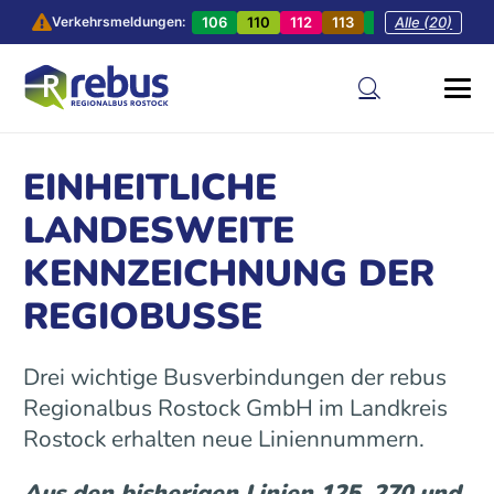
106
110
112
113
201
Alle (20)
202
20
Verkehrsmeldungen:
EINHEITLICHE
LANDESWEITE
KENNZEICHNUNG DER
REGIOBUSSE
Drei wichtige Busverbindungen der rebus
Regionalbus Rostock GmbH im Landkreis
Rostock erhalten neue Liniennummern.
Aus den bisherigen Linien 125, 270 und