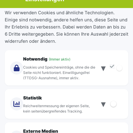
Tickets & Tarife
Wir verwenden Cookies und ähnliche Technologien.
Einige sind notwendig, andere helfen uns, diese Seite und
Deutschlandticket
Ihr Erlebnis zu verbessern. Dabei werden Daten an bis zu
Schülerkarte
6 Dritte weitergegeben. Sie können Ihre Auswahl jederzeit
Einzeltickets
widerrufen oder ändern.
Abonnements
Unternehmen
Notwendig
(Immer aktiv)
▾
Über Rebus
Cookies und Speichereinträge, ohne die die
Jobs
Seite nicht funktioniert. Einwilligungsfrei
(TTDSG-Ausnahme), immer aktiv.
Projekte
rebus-aktiv
Kontakt
Statistik
▾
Standorte
Reichweitenmessung der eigenen Seite,
kein seitenübergreifendes Tracking.
Externe Medien