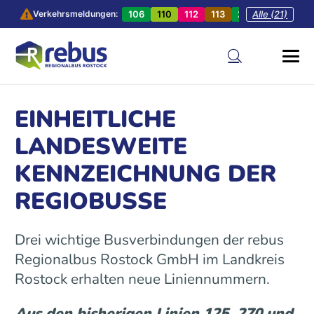
106
110
112
113
201
Alle (21)
202
20
Verkehrsmeldungen:
EINHEITLICHE
LANDESWEITE
KENNZEICHNUNG DER
REGIOBUSSE
Drei wichtige Busverbindungen der rebus
Regionalbus Rostock GmbH im Landkreis
Rostock erhalten neue Liniennummern.
Aus den bisherigen Linien 125, 270 und