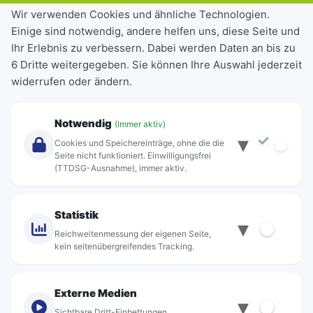
Tickets & Tarife
Wir verwenden Cookies und ähnliche Technologien.
Einige sind notwendig, andere helfen uns, diese Seite und
Deutschlandticket
Ihr Erlebnis zu verbessern. Dabei werden Daten an bis zu
Schülerkarte
6 Dritte weitergegeben. Sie können Ihre Auswahl jederzeit
Einzeltickets
widerrufen oder ändern.
Abonnements
Unternehmen
Notwendig
(Immer aktiv)
▾
Über Rebus
Cookies und Speichereinträge, ohne die die
Jobs
Seite nicht funktioniert. Einwilligungsfrei
(TTDSG-Ausnahme), immer aktiv.
Projekte
rebus-aktiv
Kontakt
Statistik
▾
Standorte
Reichweitenmessung der eigenen Seite,
kein seitenübergreifendes Tracking.
Externe Medien
▾
Sichtbare Dritt-Einbettungen