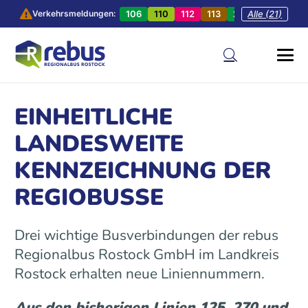
106
110
112
113
201
Alle (21)
202
20
Verkehrsmeldungen:
EINHEITLICHE
LANDESWEITE
KENNZEICHNUNG DER
REGIOBUSSE
Drei wichtige Busverbindungen der rebus
Regionalbus Rostock GmbH im Landkreis
Rostock erhalten neue Liniennummern.
Aus den bisherigen Linien 125, 270 und