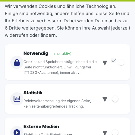
Tickets & Tarife
Wir verwenden Cookies und ähnliche Technologien.
Einige sind notwendig, andere helfen uns, diese Seite und
Deutschlandticket
Ihr Erlebnis zu verbessern. Dabei werden Daten an bis zu
Schülerkarte
6 Dritte weitergegeben. Sie können Ihre Auswahl jederzeit
Einzeltickets
widerrufen oder ändern.
Abonnements
Unternehmen
Notwendig
(Immer aktiv)
▾
Über Rebus
Cookies und Speichereinträge, ohne die die
Jobs
Seite nicht funktioniert. Einwilligungsfrei
(TTDSG-Ausnahme), immer aktiv.
Projekte
rebus-aktiv
Kontakt
Statistik
▾
Standorte
Reichweitenmessung der eigenen Seite,
kein seitenübergreifendes Tracking.
Externe Medien
▾
Sichtbare Dritt-Einbettungen