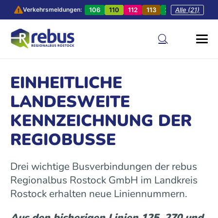
106
110
112
113
201
Alle (21)
202
20
Verkehrsmeldungen:
EINHEITLICHE
LANDESWEITE
KENNZEICHNUNG DER
REGIOBUSSE
Drei wichtige Busverbindungen der rebus
Regionalbus Rostock GmbH im Landkreis
Rostock erhalten neue Liniennummern.
Aus den bisherigen Linien 125, 270 und