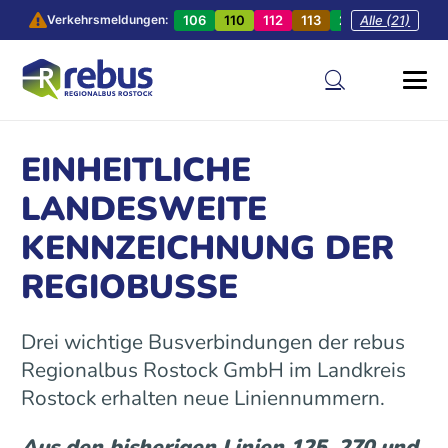
106
110
112
113
201
Alle (21)
202
20
Verkehrsmeldungen:
EINHEITLICHE
LANDESWEITE
KENNZEICHNUNG DER
REGIOBUSSE
Drei wichtige Busverbindungen der rebus
Regionalbus Rostock GmbH im Landkreis
Rostock erhalten neue Liniennummern.
Aus den bisherigen Linien 125, 270 und