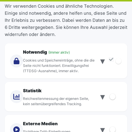
Tickets & Tarife
Wir verwenden Cookies und ähnliche Technologien.
Einige sind notwendig, andere helfen uns, diese Seite und
Deutschlandticket
Ihr Erlebnis zu verbessern. Dabei werden Daten an bis zu
Schülerkarte
6 Dritte weitergegeben. Sie können Ihre Auswahl jederzeit
Einzeltickets
widerrufen oder ändern.
Abonnements
Unternehmen
Notwendig
(Immer aktiv)
▾
Über Rebus
Cookies und Speichereinträge, ohne die die
Jobs
Seite nicht funktioniert. Einwilligungsfrei
(TTDSG-Ausnahme), immer aktiv.
Projekte
rebus-aktiv
Kontakt
Statistik
▾
Standorte
Reichweitenmessung der eigenen Seite,
kein seitenübergreifendes Tracking.
Externe Medien
▾
Sichtbare Dritt-Einbettungen