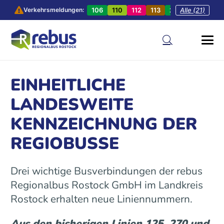
106
110
112
113
201
Alle (21)
202
20
Verkehrsmeldungen:
EINHEITLICHE
LANDESWEITE
KENNZEICHNUNG DER
REGIOBUSSE
Drei wichtige Busverbindungen der rebus
Regionalbus Rostock GmbH im Landkreis
Rostock erhalten neue Liniennummern.
Aus den bisherigen Linien 125, 270 und