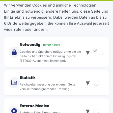
Tickets & Tarife
Wir verwenden Cookies und ähnliche Technologien.
Einige sind notwendig, andere helfen uns, diese Seite und
Deutschlandticket
Ihr Erlebnis zu verbessern. Dabei werden Daten an bis zu
Schülerkarte
6 Dritte weitergegeben. Sie können Ihre Auswahl jederzeit
Einzeltickets
widerrufen oder ändern.
Abonnements
Unternehmen
Notwendig
(Immer aktiv)
▾
Über Rebus
Cookies und Speichereinträge, ohne die die
Jobs
Seite nicht funktioniert. Einwilligungsfrei
(TTDSG-Ausnahme), immer aktiv.
Projekte
rebus-aktiv
Kontakt
Statistik
▾
Standorte
Reichweitenmessung der eigenen Seite,
kein seitenübergreifendes Tracking.
Externe Medien
▾
Sichtbare Dritt-Einbettungen