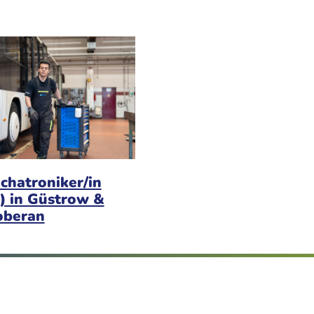
chatroniker/in
) in Güstrow &
oberan