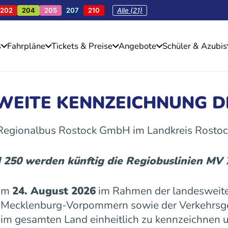
202
204
205
207
210
Alle (21)
s
Fahrpläne
Tickets & Preise
Angebote
Schüler & Azubis
SWEITE KENNZEICHNUNG D
 Regionalbus Rostock GmbH im Landkreis Rostoc
d 250 werden künftig die Regiobuslinien MV
 am
24. August 2026
im Rahmen der landesweite
es Mecklenburg-Vorpommern sowie der Verkehrs
n im gesamten Land einheitlich zu kennzeichnen u