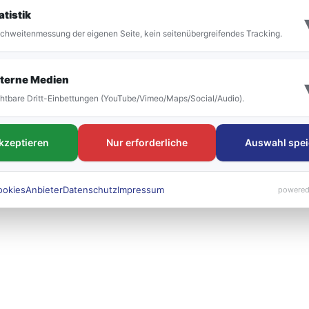
it der Umstellung vor allem die Bezeichnung der
atistik
 bestehen. Die neuen Liniennummern werden künft
chweitenmessung der eigenen Seite, kein seitenübergreifendes Tracking.
 sichtbar sein.
terne Medien
htbare Dritt-Einbettungen (YouTube/Vimeo/Maps/Social/Audio).
akzeptieren
Nur erforderliche
Auswahl spei
ookies
Anbieter
Datenschutz
Impressum
powered