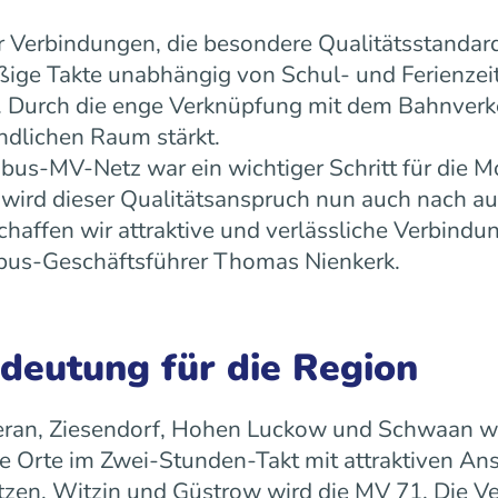
 Verbindungen, die besondere Qualitätsstandard
äßige Takte unabhängig von Schul- und Ferienz
ät. Durch die enge Verknüpfung mit dem Bahnverk
ndlichen Raum stärkt.
us-MV-Netz war ein wichtiger Schritt für die Mo
ird dieser Qualitätsanspruch nun auch nach a
ffen wir attraktive und verlässliche Verbindun
 rebus-Geschäftsführer Thomas Nienkerk.
edeutung für die Region
ran, Ziesendorf, Hohen Luckow und Schwaan wird 
 Orte im Zwei-Stunden-Takt mit attraktiven An
tzen, Witzin und Güstrow wird die MV 71. Die Ve