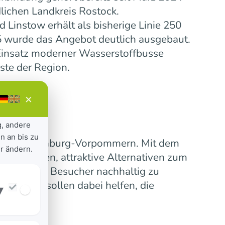
lichen Landkreis Rostock.
Linstow erhält als bisherige Linie 250
5 wurde das Angebot deutlich ausgebaut.
insatz moderner Wasserstoffbusse
ste der Region.
×
g, andere
n an bis zu
ensive Mecklenburg-Vorpommern. Mit dem
r ändern.
 verbinden, attraktive Alternativen zum
erinnen und Besucher nachhaltig zu
nummern sollen dabei helfen, die
▾