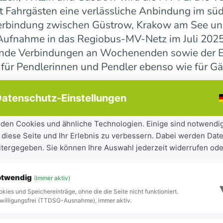
 Fahrgästen eine verlässliche Anbindung im süd
erbindung zwischen Güstrow, Krakow am See und 
r Aufnahme in das Regiobus-MV-Netz im Juli 202
ende Verbindungen an Wochenenden sowie der E
 für Pendlerinnen und Pendler ebenso wie für Gä
atenschutz-Einstellungen
ndesweit weiter
den Cookies und ähnliche Technologien. Einige sind notwendi
 diese Seite und Ihr Erlebnis zu verbessern. Dabei werden Date
tandteil der seit 2023 laufenden Mobilitätsoff
eitergegeben. Sie können Ihre Auswahl jederzeit widerrufen ode
iel, Städte und Gemeinden besser miteinander zu
ilität für Bürgerinnen und Bürger sowie Besuch
otwendig
(Immer aktiv)
ite Netz 16 Regiobuslinien. Die neuen MV-Linien
kies und Speichereinträge, ohne die die Seite nicht funktioniert.
Blick zu erkennen.
willigungsfrei (TTDSG-Ausnahme), immer aktiv.