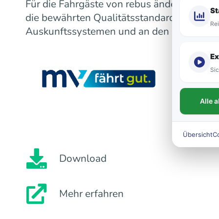
Für die Fahrgäste von rebus ändert sich m
St
die bewährten Qualitätsstandards bleiben
Rei
Auskunftssystemen und an den Fahrzeugen
Ex
Sic
Alle 
Übersicht
C
Download
Mehr erfahren