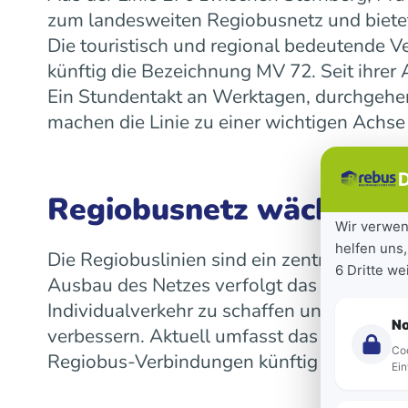
zum landesweiten Regiobusnetz und bietet
Die touristisch und regional bedeutende V
künftig die Bezeichnung MV 72. Seit ihre
Ein Stundentakt an Werktagen, durchgeh
machen die Linie zu einer wichtigen Achse
D
Regiobusnetz wächst la
Wir verwen
helfen uns,
Die Regiobuslinien sind ein zentraler Bes
6 Dritte w
Ausbau des Netzes verfolgt das Land das Z
Individualverkehr zu schaffen und die Mob
N
verbessern. Aktuell umfasst das landeswe
Coo
Regiobus-Verbindungen künftig auf einen 
Ein