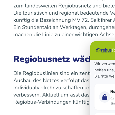
zum landesweiten Regiobusnetz und bietet
Die touristisch und regional bedeutende V
künftig die Bezeichnung MV 72. Seit ihre
Ein Stundentakt an Werktagen, durchgeh
machen die Linie zu einer wichtigen Achse
D
Regiobusnetz wächst la
Wir verwen
helfen uns,
Die Regiobuslinien sind ein zentraler Bes
6 Dritte w
Ausbau des Netzes verfolgt das Land das Z
Individualverkehr zu schaffen und die Mob
N
verbessern. Aktuell umfasst das landeswe
Coo
Regiobus-Verbindungen künftig auf einen 
Ein