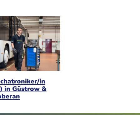
chatroniker/in
) in Güstrow &
oberan