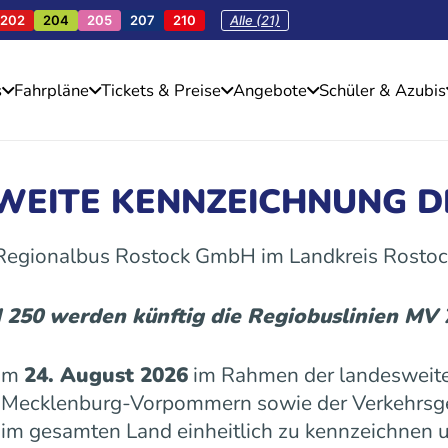
202
204
205
207
210
Alle (21)
s
Fahrpläne
Tickets & Preise
Angebote
Schüler & Azubis
SWEITE KENNZEICHNUNG D
 Regionalbus Rostock GmbH im Landkreis Rostoc
d 250 werden künftig die Regiobuslinien MV
 am
24. August 2026
im Rahmen der landesweite
es Mecklenburg-Vorpommern sowie der Verkehrs
n im gesamten Land einheitlich zu kennzeichnen u