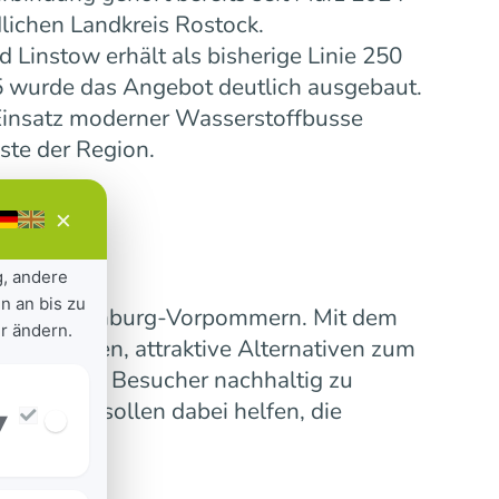
lichen Landkreis Rostock.
Linstow erhält als bisherige Linie 250
5 wurde das Angebot deutlich ausgebaut.
insatz moderner Wasserstoffbusse
ste der Region.
×
g, andere
n an bis zu
ensive Mecklenburg-Vorpommern. Mit dem
r ändern.
 verbinden, attraktive Alternativen zum
erinnen und Besucher nachhaltig zu
nummern sollen dabei helfen, die
▾