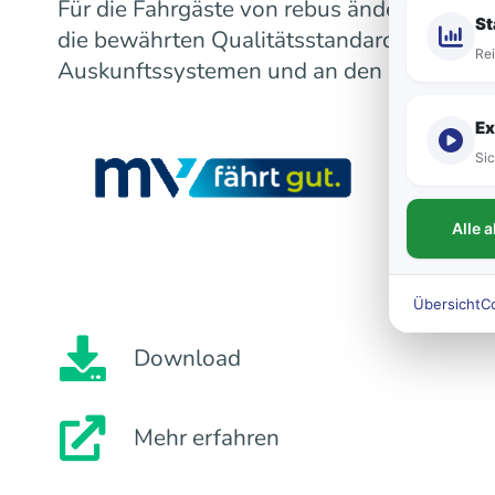
Für die Fahrgäste von rebus ändert sich m
St
die bewährten Qualitätsstandards bleiben
Rei
Auskunftssystemen und an den Fahrzeugen
Ex
Sic
Alle 
Übersicht
C
Download
Mehr erfahren