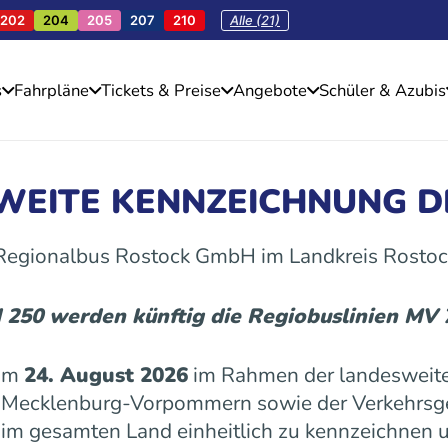
202
204
205
207
210
Alle (21)
s
Fahrpläne
Tickets & Preise
Angebote
Schüler & Azubis
SWEITE KENNZEICHNUNG D
 Regionalbus Rostock GmbH im Landkreis Rostoc
d 250 werden künftig die Regiobuslinien MV
 am
24. August 2026
im Rahmen der landesweite
es Mecklenburg-Vorpommern sowie der Verkehrs
n im gesamten Land einheitlich zu kennzeichnen u