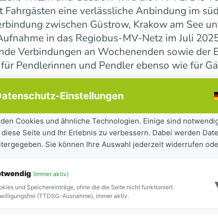
 Fahrgästen eine verlässliche Anbindung im süd
erbindung zwischen Güstrow, Krakow am See und 
r Aufnahme in das Regiobus-MV-Netz im Juli 202
ende Verbindungen an Wochenenden sowie der E
 für Pendlerinnen und Pendler ebenso wie für Gä
atenschutz-Einstellungen
ndesweit weiter
den Cookies und ähnliche Technologien. Einige sind notwendi
 diese Seite und Ihr Erlebnis zu verbessern. Dabei werden Date
tandteil der seit 2023 laufenden Mobilitätsoff
eitergegeben. Sie können Ihre Auswahl jederzeit widerrufen ode
iel, Städte und Gemeinden besser miteinander zu
ilität für Bürgerinnen und Bürger sowie Besuch
otwendig
(Immer aktiv)
ite Netz 16 Regiobuslinien. Die neuen MV-Linien
kies und Speichereinträge, ohne die die Seite nicht funktioniert.
Blick zu erkennen.
willigungsfrei (TTDSG-Ausnahme), immer aktiv.