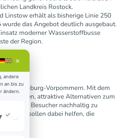
lichen Landkreis Rostock.
Linstow erhält als bisherige Linie 250
5 wurde das Angebot deutlich ausgebaut.
insatz moderner Wasserstoffbusse
ste der Region.
×
g, andere
n an bis zu
ensive Mecklenburg-Vorpommern. Mit dem
r ändern.
 verbinden, attraktive Alternativen zum
erinnen und Besucher nachhaltig zu
nummern sollen dabei helfen, die
▾