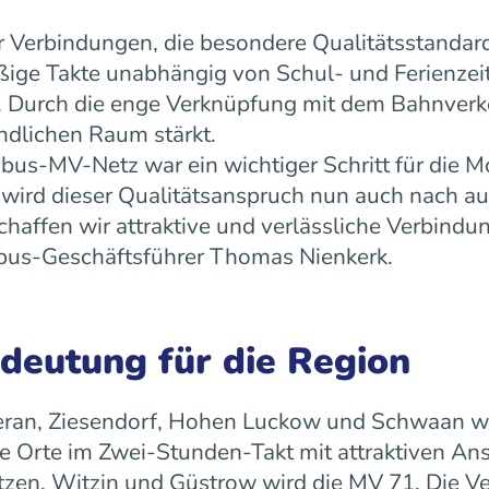
 Verbindungen, die besondere Qualitätsstandard
äßige Takte unabhängig von Schul- und Ferienz
ät. Durch die enge Verknüpfung mit dem Bahnverk
ndlichen Raum stärkt.
us-MV-Netz war ein wichtiger Schritt für die Mo
ird dieser Qualitätsanspruch nun auch nach a
ffen wir attraktive und verlässliche Verbindun
 rebus-Geschäftsführer Thomas Nienkerk.
edeutung für die Region
ran, Ziesendorf, Hohen Luckow und Schwaan wird 
 Orte im Zwei-Stunden-Takt mit attraktiven An
tzen, Witzin und Güstrow wird die MV 71. Die Ve