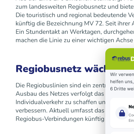
zum landesweiten Regiobusnetz und bietet
Die touristisch und regional bedeutende V
künftig die Bezeichnung MV 72. Seit ihre
Ein Stundentakt an Werktagen, durchgeh
machen die Linie zu einer wichtigen Achse
D
Regiobusnetz wächst la
Wir verwen
helfen uns,
Die Regiobuslinien sind ein zentraler Bes
6 Dritte w
Ausbau des Netzes verfolgt das Land das Z
Individualverkehr zu schaffen und die Mob
N
verbessern. Aktuell umfasst das landeswe
Coo
Regiobus-Verbindungen künftig auf einen 
Ein