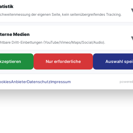
it der Umstellung vor allem die Bezeichnung der
atistik
 bestehen. Die neuen Liniennummern werden künft
chweitenmessung der eigenen Seite, kein seitenübergreifendes Tracking.
 sichtbar sein.
terne Medien
htbare Dritt-Einbettungen (YouTube/Vimeo/Maps/Social/Audio).
akzeptieren
Nur erforderliche
Auswahl spei
ookies
Anbieter
Datenschutz
Impressum
powered