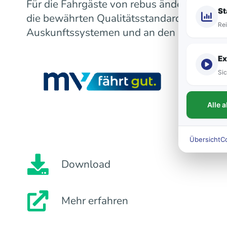
Für die Fahrgäste von rebus ändert sich m
St
die bewährten Qualitätsstandards bleiben
Rei
Auskunftssystemen und an den Fahrzeugen
Ex
Sic
Alle 
Übersicht
C
Download
Mehr erfahren