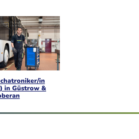
chatroniker/in
) in Güstrow &
oberan