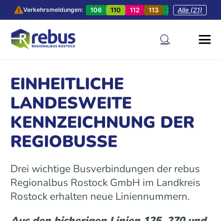
106
110
112
113
201
Alle (21)
202
20
Verkehrsmeldungen:
EINHEITLICHE
LANDESWEITE
KENNZEICHNUNG DER
REGIOBUSSE
Drei wichtige Busverbindungen der rebus
Regionalbus Rostock GmbH im Landkreis
Rostock erhalten neue Liniennummern.
Aus den bisherigen Linien 125, 270 und