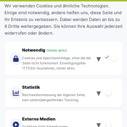
Tickets & Tarife
Wir verwenden Cookies und ähnliche Technologien.
Einige sind notwendig, andere helfen uns, diese Seite und
Deutschlandticket
Ihr Erlebnis zu verbessern. Dabei werden Daten an bis zu
Schülerkarte
6 Dritte weitergegeben. Sie können Ihre Auswahl jederzeit
Einzeltickets
widerrufen oder ändern.
Abonnements
Unternehmen
Notwendig
(Immer aktiv)
▾
Über Rebus
Cookies und Speichereinträge, ohne die die
Jobs
Seite nicht funktioniert. Einwilligungsfrei
(TTDSG-Ausnahme), immer aktiv.
Projekte
rebus-aktiv
Kontakt
Statistik
▾
Standorte
Reichweitenmessung der eigenen Seite,
kein seitenübergreifendes Tracking.
Externe Medien
▾
Sichtbare Dritt-Einbettungen