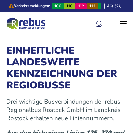
106
110
112
113
201
Alle (21)
202
20
Verkehrsmeldungen:
EINHEITLICHE
LANDESWEITE
KENNZEICHNUNG DER
REGIOBUSSE
Drei wichtige Busverbindungen der rebus
Regionalbus Rostock GmbH im Landkreis
Rostock erhalten neue Liniennummern.
Aus den bisherigen Linien 125, 270 und