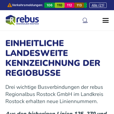
106
110
112
113
201
Alle (21)
202
20
Verkehrsmeldungen:
EINHEITLICHE
LANDESWEITE
KENNZEICHNUNG DER
REGIOBUSSE
Drei wichtige Busverbindungen der rebus
Regionalbus Rostock GmbH im Landkreis
Rostock erhalten neue Liniennummern.
Aus den bisherigen Linien 125, 270 und