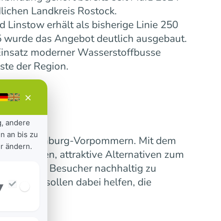
lichen Landkreis Rostock.
Linstow erhält als bisherige Linie 250
5 wurde das Angebot deutlich ausgebaut.
insatz moderner Wasserstoffbusse
ste der Region.
×
g, andere
n an bis zu
ensive Mecklenburg-Vorpommern. Mit dem
r ändern.
 verbinden, attraktive Alternativen zum
erinnen und Besucher nachhaltig zu
nummern sollen dabei helfen, die
▾