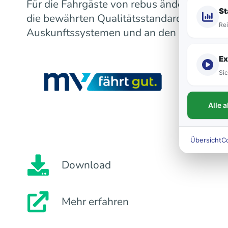
Für die Fahrgäste von rebus ändert sich m
St
die bewährten Qualitätsstandards bleiben
Rei
Auskunftssystemen und an den Fahrzeugen
Ex
Sic
Alle 
Übersicht
C
Download
Mehr erfahren