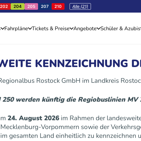
202
204
205
207
210
Alle (21)
s
Fahrpläne
Tickets & Preise
Angebote
Schüler & Azubis
SWEITE KENNZEICHNUNG D
 Regionalbus Rostock GmbH im Landkreis Rostoc
d 250 werden künftig die Regiobuslinien MV
 am
24. August 2026
im Rahmen der landesweite
es Mecklenburg-Vorpommern sowie der Verkehrs
n im gesamten Land einheitlich zu kennzeichnen u