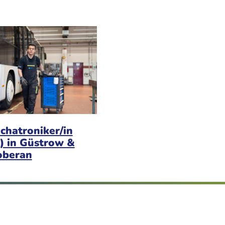
chatroniker/in
) in Güstrow &
oberan