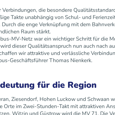
 Verbindungen, die besondere Qualitätsstandard
äßige Takte unabhängig von Schul- und Ferienz
ät. Durch die enge Verknüpfung mit dem Bahnverk
ndlichen Raum stärkt.
us-MV-Netz war ein wichtiger Schritt für die Mo
ird dieser Qualitätsanspruch nun auch nach a
ffen wir attraktive und verlässliche Verbindun
 rebus-Geschäftsführer Thomas Nienkerk.
edeutung für die Region
ran, Ziesendorf, Hohen Luckow und Schwaan wird 
 Orte im Zwei-Stunden-Takt mit attraktiven An
tzen, Witzin und Güstrow wird die MV 71. Die Ve