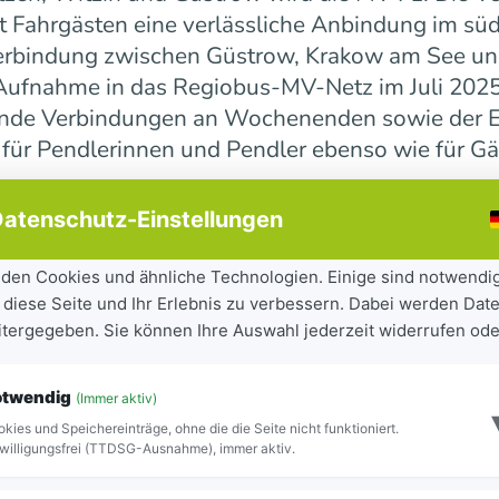
 Fahrgästen eine verlässliche Anbindung im süd
erbindung zwischen Güstrow, Krakow am See und 
r Aufnahme in das Regiobus-MV-Netz im Juli 202
ende Verbindungen an Wochenenden sowie der E
 für Pendlerinnen und Pendler ebenso wie für Gä
atenschutz-Einstellungen
ndesweit weiter
den Cookies und ähnliche Technologien. Einige sind notwendi
 diese Seite und Ihr Erlebnis zu verbessern. Dabei werden Date
tandteil der seit 2023 laufenden Mobilitätsoff
eitergegeben. Sie können Ihre Auswahl jederzeit widerrufen ode
iel, Städte und Gemeinden besser miteinander zu
ilität für Bürgerinnen und Bürger sowie Besuch
otwendig
(Immer aktiv)
ite Netz 16 Regiobuslinien. Die neuen MV-Linien
kies und Speichereinträge, ohne die die Seite nicht funktioniert.
Blick zu erkennen.
willigungsfrei (TTDSG-Ausnahme), immer aktiv.