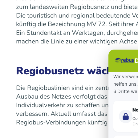
zum landesweiten Regiobusnetz und bietet
Die touristisch und regional bedeutende V
künftig die Bezeichnung MV 72. Seit ihre
Ein Stundentakt an Werktagen, durchgeh
machen die Linie zu einer wichtigen Achse
D
Regiobusnetz wächst la
Wir verwen
helfen uns,
Die Regiobuslinien sind ein zentraler Bes
6 Dritte w
Ausbau des Netzes verfolgt das Land das Z
Individualverkehr zu schaffen und die Mob
N
verbessern. Aktuell umfasst das landeswe
Coo
Regiobus-Verbindungen künftig auf einen 
Ein