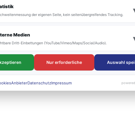
it der Umstellung vor allem die Bezeichnung der
atistik
 bestehen. Die neuen Liniennummern werden künft
chweitenmessung der eigenen Seite, kein seitenübergreifendes Tracking.
 sichtbar sein.
terne Medien
htbare Dritt-Einbettungen (YouTube/Vimeo/Maps/Social/Audio).
akzeptieren
Nur erforderliche
Auswahl spei
ookies
Anbieter
Datenschutz
Impressum
powered