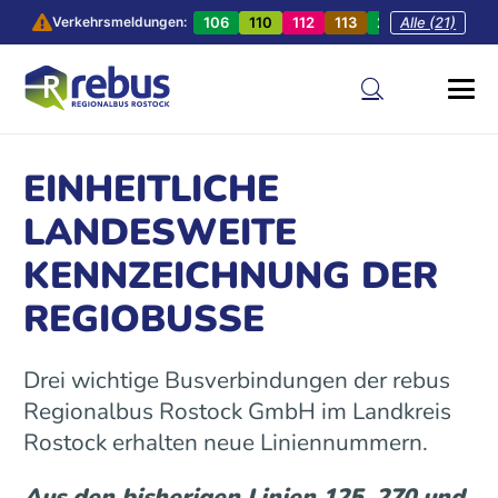
106
110
112
113
201
Alle (21)
202
20
Verkehrsmeldungen:
EINHEITLICHE
LANDESWEITE
KENNZEICHNUNG DER
REGIOBUSSE
Drei wichtige Busverbindungen der rebus
Regionalbus Rostock GmbH im Landkreis
Rostock erhalten neue Liniennummern.
Aus den bisherigen Linien 125, 270 und