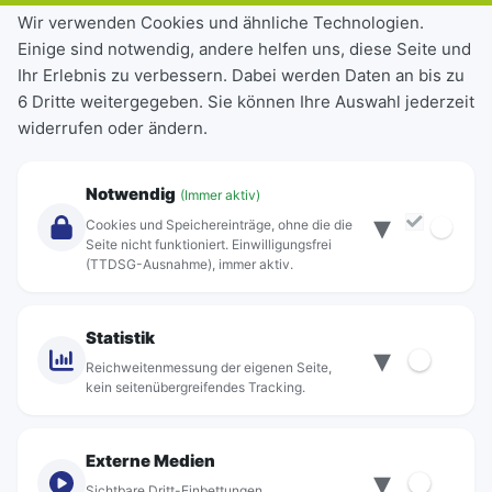
Tickets & Tarife
Wir verwenden Cookies und ähnliche Technologien.
Einige sind notwendig, andere helfen uns, diese Seite und
Deutschlandticket
Ihr Erlebnis zu verbessern. Dabei werden Daten an bis zu
Schülerkarte
6 Dritte weitergegeben. Sie können Ihre Auswahl jederzeit
Einzeltickets
widerrufen oder ändern.
Abonnements
Unternehmen
Notwendig
(Immer aktiv)
▾
Über Rebus
Cookies und Speichereinträge, ohne die die
Jobs
Seite nicht funktioniert. Einwilligungsfrei
(TTDSG-Ausnahme), immer aktiv.
Projekte
rebus-aktiv
Kontakt
Statistik
▾
Standorte
Reichweitenmessung der eigenen Seite,
kein seitenübergreifendes Tracking.
Externe Medien
▾
Sichtbare Dritt-Einbettungen