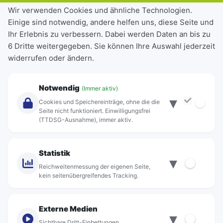
Tickets & Tarife
Wir verwenden Cookies und ähnliche Technologien.
Einige sind notwendig, andere helfen uns, diese Seite und
Deutschlandticket
Ihr Erlebnis zu verbessern. Dabei werden Daten an bis zu
Schülerkarte
6 Dritte weitergegeben. Sie können Ihre Auswahl jederzeit
Einzeltickets
widerrufen oder ändern.
Abonnements
Unternehmen
Notwendig
(Immer aktiv)
▾
Über Rebus
Cookies und Speichereinträge, ohne die die
Jobs
Seite nicht funktioniert. Einwilligungsfrei
(TTDSG-Ausnahme), immer aktiv.
Projekte
rebus-aktiv
Kontakt
Statistik
▾
Standorte
Reichweitenmessung der eigenen Seite,
kein seitenübergreifendes Tracking.
Externe Medien
▾
Sichtbare Dritt-Einbettungen