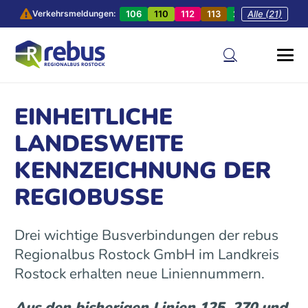
106
110
112
113
201
Alle (21)
202
20
Verkehrsmeldungen:
EINHEITLICHE
LANDESWEITE
KENNZEICHNUNG DER
REGIOBUSSE
Drei wichtige Busverbindungen der rebus
Regionalbus Rostock GmbH im Landkreis
Rostock erhalten neue Liniennummern.
Aus den bisherigen Linien 125, 270 und