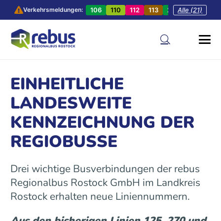
106
110
112
113
201
Alle (21)
202
20
Verkehrsmeldungen:
EINHEITLICHE
LANDESWEITE
KENNZEICHNUNG DER
REGIOBUSSE
Drei wichtige Busverbindungen der rebus
Regionalbus Rostock GmbH im Landkreis
Rostock erhalten neue Liniennummern.
Aus den bisherigen Linien 125, 270 und