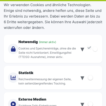
Tickets & Tarife
Wir verwenden Cookies und ähnliche Technologien.
Einige sind notwendig, andere helfen uns, diese Seite und
Deutschlandticket
Ihr Erlebnis zu verbessern. Dabei werden Daten an bis zu
Schülerkarte
6 Dritte weitergegeben. Sie können Ihre Auswahl jederzeit
Einzeltickets
widerrufen oder ändern.
Abonnements
Unternehmen
Notwendig
(Immer aktiv)
▾
Über Rebus
Cookies und Speichereinträge, ohne die die
Jobs
Seite nicht funktioniert. Einwilligungsfrei
(TTDSG-Ausnahme), immer aktiv.
Projekte
rebus-aktiv
Kontakt
Statistik
▾
Standorte
Reichweitenmessung der eigenen Seite,
kein seitenübergreifendes Tracking.
Externe Medien
▾
Sichtbare Dritt-Einbettungen