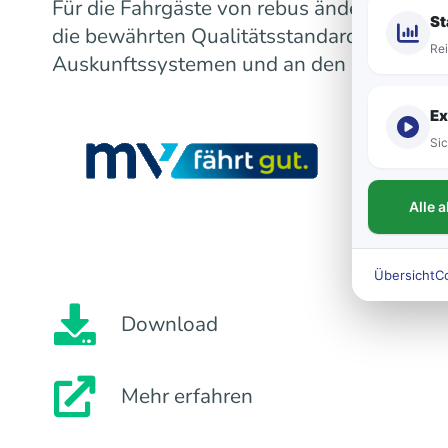
Für die Fahrgäste von rebus ändert sich m
St
die bewährten Qualitätsstandards bleiben
Rei
Auskunftssystemen und an den Fahrzeugen
Ex
Sic
Alle 
Übersicht
C
Download
Mehr erfahren