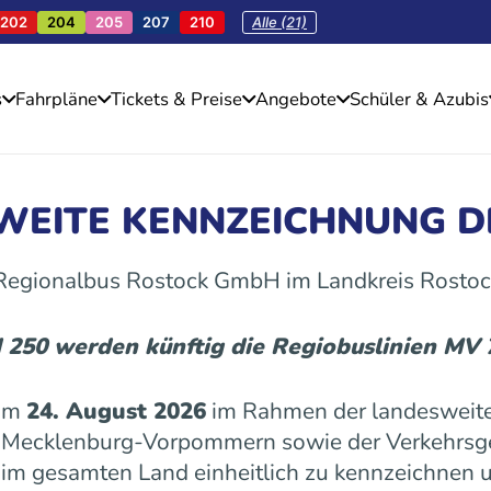
202
204
205
207
210
Alle (21)
s
Fahrpläne
Tickets & Preise
Angebote
Schüler & Azubis
SWEITE KENNZEICHNUNG D
 Regionalbus Rostock GmbH im Landkreis Rostoc
d 250 werden künftig die Regiobuslinien MV
 am
24. August 2026
im Rahmen der landesweite
es Mecklenburg-Vorpommern sowie der Verkehrs
n im gesamten Land einheitlich zu kennzeichnen u