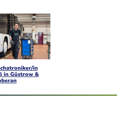
chatroniker/in
) in Güstrow &
oberan