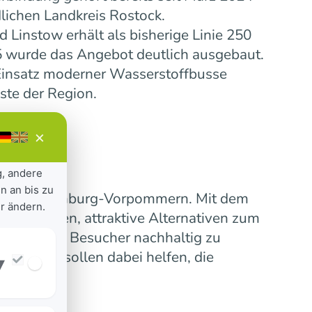
lichen Landkreis Rostock.
Linstow erhält als bisherige Linie 250
5 wurde das Angebot deutlich ausgebaut.
insatz moderner Wasserstoffbusse
ste der Region.
×
g, andere
n an bis zu
ensive Mecklenburg-Vorpommern. Mit dem
r ändern.
 verbinden, attraktive Alternativen zum
erinnen und Besucher nachhaltig zu
nummern sollen dabei helfen, die
▾