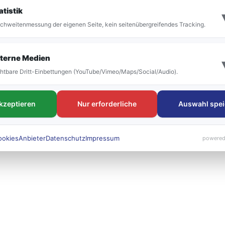
it der Umstellung vor allem die Bezeichnung der
atistik
 bestehen. Die neuen Liniennummern werden künft
chweitenmessung der eigenen Seite, kein seitenübergreifendes Tracking.
 sichtbar sein.
terne Medien
htbare Dritt-Einbettungen (YouTube/Vimeo/Maps/Social/Audio).
akzeptieren
Nur erforderliche
Auswahl spei
ookies
Anbieter
Datenschutz
Impressum
powered