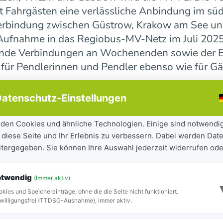
 Fahrgästen eine verlässliche Anbindung im süd
erbindung zwischen Güstrow, Krakow am See und 
r Aufnahme in das Regiobus-MV-Netz im Juli 202
ende Verbindungen an Wochenenden sowie der E
 für Pendlerinnen und Pendler ebenso wie für Gä
atenschutz-Einstellungen
ndesweit weiter
den Cookies und ähnliche Technologien. Einige sind notwendi
 diese Seite und Ihr Erlebnis zu verbessern. Dabei werden Date
tandteil der seit 2023 laufenden Mobilitätsoff
eitergegeben. Sie können Ihre Auswahl jederzeit widerrufen ode
iel, Städte und Gemeinden besser miteinander zu
ilität für Bürgerinnen und Bürger sowie Besuch
otwendig
(Immer aktiv)
ite Netz 16 Regiobuslinien. Die neuen MV-Linien
kies und Speichereinträge, ohne die die Seite nicht funktioniert.
Blick zu erkennen.
willigungsfrei (TTDSG-Ausnahme), immer aktiv.