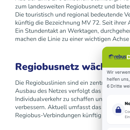
zum landesweiten Regiobusnetz und bietet
Die touristisch und regional bedeutende V
künftig die Bezeichnung MV 72. Seit ihre
Ein Stundentakt an Werktagen, durchgeh
machen die Linie zu einer wichtigen Achse
D
Regiobusnetz wächst la
Wir verwen
helfen uns,
Die Regiobuslinien sind ein zentraler Bes
6 Dritte w
Ausbau des Netzes verfolgt das Land das Z
Individualverkehr zu schaffen und die Mob
N
verbessern. Aktuell umfasst das landeswe
Coo
Regiobus-Verbindungen künftig auf einen 
Ein