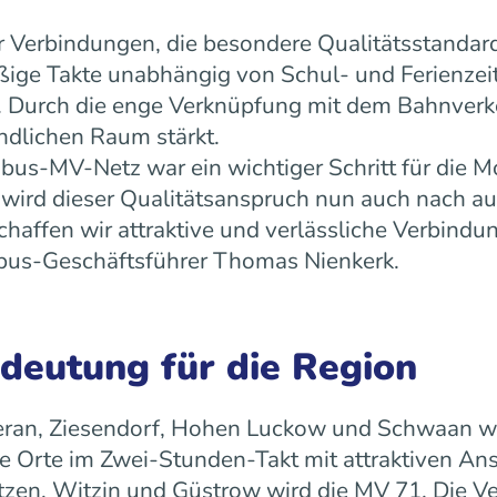
 Verbindungen, die besondere Qualitätsstandard
äßige Takte unabhängig von Schul- und Ferienz
ät. Durch die enge Verknüpfung mit dem Bahnverk
ndlichen Raum stärkt.
us-MV-Netz war ein wichtiger Schritt für die Mo
ird dieser Qualitätsanspruch nun auch nach a
ffen wir attraktive und verlässliche Verbindun
 rebus-Geschäftsführer Thomas Nienkerk.
edeutung für die Region
ran, Ziesendorf, Hohen Luckow und Schwaan wird 
 Orte im Zwei-Stunden-Takt mit attraktiven An
tzen, Witzin und Güstrow wird die MV 71. Die Ve