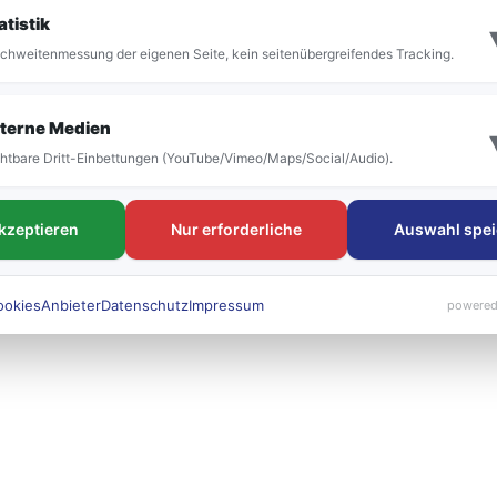
it der Umstellung vor allem die Bezeichnung der
atistik
 bestehen. Die neuen Liniennummern werden künft
chweitenmessung der eigenen Seite, kein seitenübergreifendes Tracking.
 sichtbar sein.
terne Medien
htbare Dritt-Einbettungen (YouTube/Vimeo/Maps/Social/Audio).
akzeptieren
Nur erforderliche
Auswahl spei
ookies
Anbieter
Datenschutz
Impressum
powered