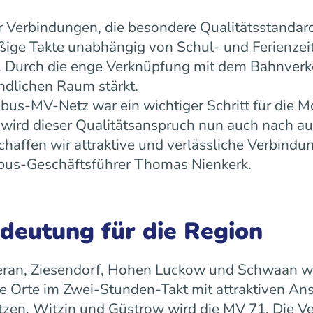
 Verbindungen, die besondere Qualitätsstandard
äßige Takte unabhängig von Schul- und Ferienz
ät. Durch die enge Verknüpfung mit dem Bahnverk
ndlichen Raum stärkt.
us-MV-Netz war ein wichtiger Schritt für die Mo
ird dieser Qualitätsanspruch nun auch nach a
ffen wir attraktive und verlässliche Verbindun
 rebus-Geschäftsführer Thomas Nienkerk.
edeutung für die Region
ran, Ziesendorf, Hohen Luckow und Schwaan wird 
 Orte im Zwei-Stunden-Takt mit attraktiven An
tzen, Witzin und Güstrow wird die MV 71. Die Ve