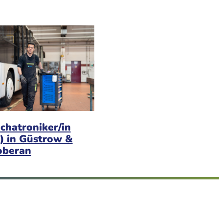
chatroniker/in
) in Güstrow &
oberan