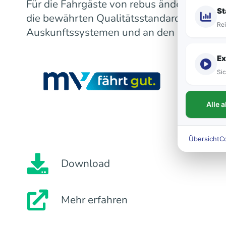
Für die Fahrgäste von rebus ändert sich m
St
die bewährten Qualitätsstandards bleiben
Rei
Auskunftssystemen und an den Fahrzeugen
Ex
Sic
Alle 
Übersicht
C
Download
Mehr erfahren