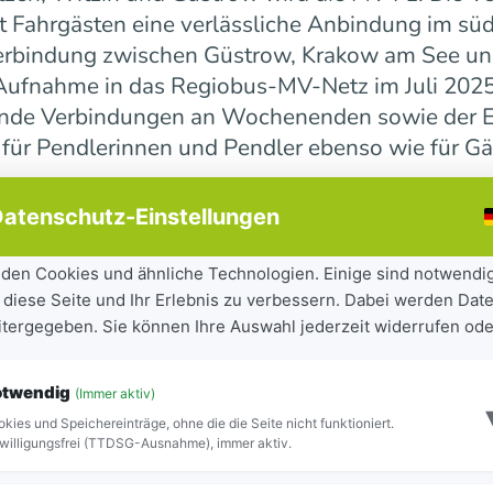
 Fahrgästen eine verlässliche Anbindung im süd
erbindung zwischen Güstrow, Krakow am See und 
r Aufnahme in das Regiobus-MV-Netz im Juli 202
ende Verbindungen an Wochenenden sowie der E
 für Pendlerinnen und Pendler ebenso wie für Gä
atenschutz-Einstellungen
ndesweit weiter
den Cookies und ähnliche Technologien. Einige sind notwendi
 diese Seite und Ihr Erlebnis zu verbessern. Dabei werden Date
tandteil der seit 2023 laufenden Mobilitätsoff
eitergegeben. Sie können Ihre Auswahl jederzeit widerrufen ode
iel, Städte und Gemeinden besser miteinander zu
ilität für Bürgerinnen und Bürger sowie Besuch
otwendig
(Immer aktiv)
ite Netz 16 Regiobuslinien. Die neuen MV-Linien
kies und Speichereinträge, ohne die die Seite nicht funktioniert.
Blick zu erkennen.
willigungsfrei (TTDSG-Ausnahme), immer aktiv.