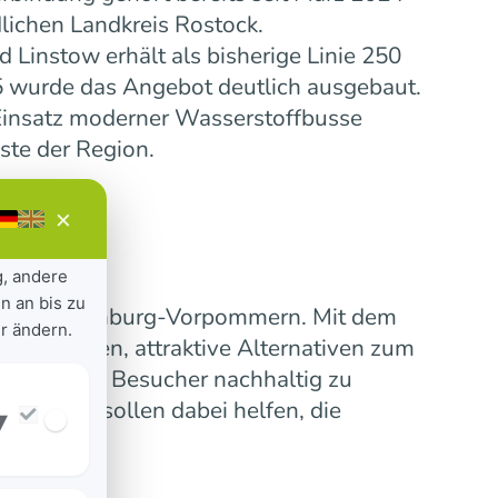
lichen Landkreis Rostock.
Linstow erhält als bisherige Linie 250
5 wurde das Angebot deutlich ausgebaut.
insatz moderner Wasserstoffbusse
ste der Region.
×
g, andere
n an bis zu
ensive Mecklenburg-Vorpommern. Mit dem
r ändern.
 verbinden, attraktive Alternativen zum
erinnen und Besucher nachhaltig zu
nummern sollen dabei helfen, die
▾