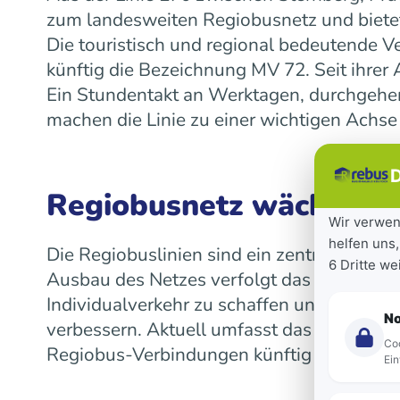
zum landesweiten Regiobusnetz und bietet
Die touristisch und regional bedeutende V
künftig die Bezeichnung MV 72. Seit ihre
Ein Stundentakt an Werktagen, durchgeh
machen die Linie zu einer wichtigen Achse
D
Regiobusnetz wächst la
Wir verwen
helfen uns,
Die Regiobuslinien sind ein zentraler Bes
6 Dritte w
Ausbau des Netzes verfolgt das Land das Z
Individualverkehr zu schaffen und die Mob
N
verbessern. Aktuell umfasst das landeswe
Coo
Regiobus-Verbindungen künftig auf einen 
Ein