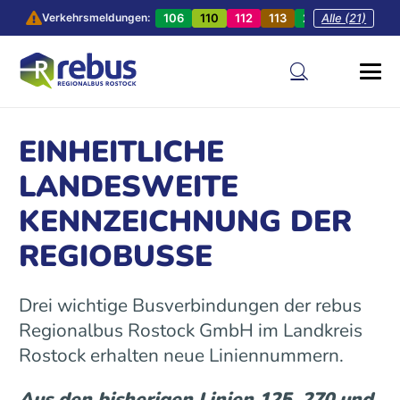
106
110
112
113
201
Alle (21)
202
20
Verkehrsmeldungen:
EINHEITLICHE
LANDESWEITE
KENNZEICHNUNG DER
REGIOBUSSE
Drei wichtige Busverbindungen der rebus
Regionalbus Rostock GmbH im Landkreis
Rostock erhalten neue Liniennummern.
Aus den bisherigen Linien 125, 270 und