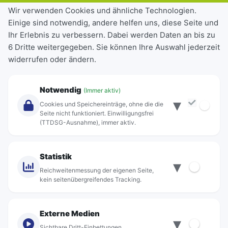
Tickets & Tarife
Wir verwenden Cookies und ähnliche Technologien.
Einige sind notwendig, andere helfen uns, diese Seite und
Deutschlandticket
Ihr Erlebnis zu verbessern. Dabei werden Daten an bis zu
Schülerkarte
6 Dritte weitergegeben. Sie können Ihre Auswahl jederzeit
Einzeltickets
widerrufen oder ändern.
Abonnements
Unternehmen
Notwendig
(Immer aktiv)
▾
Über Rebus
Cookies und Speichereinträge, ohne die die
Jobs
Seite nicht funktioniert. Einwilligungsfrei
(TTDSG-Ausnahme), immer aktiv.
Projekte
rebus-aktiv
Kontakt
Statistik
▾
Standorte
Reichweitenmessung der eigenen Seite,
kein seitenübergreifendes Tracking.
Externe Medien
▾
Sichtbare Dritt-Einbettungen