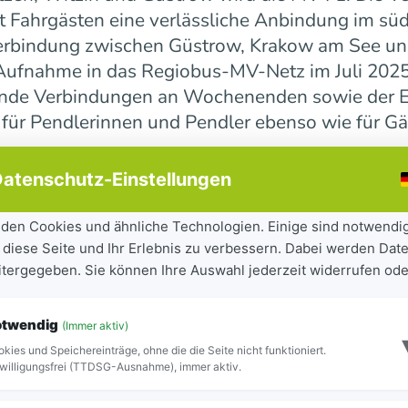
 Fahrgästen eine verlässliche Anbindung im süd
erbindung zwischen Güstrow, Krakow am See und 
r Aufnahme in das Regiobus-MV-Netz im Juli 202
ende Verbindungen an Wochenenden sowie der E
 für Pendlerinnen und Pendler ebenso wie für Gä
atenschutz-Einstellungen
ndesweit weiter
den Cookies und ähnliche Technologien. Einige sind notwendi
 diese Seite und Ihr Erlebnis zu verbessern. Dabei werden Date
tandteil der seit 2023 laufenden Mobilitätsoff
eitergegeben. Sie können Ihre Auswahl jederzeit widerrufen ode
iel, Städte und Gemeinden besser miteinander zu
ilität für Bürgerinnen und Bürger sowie Besuch
otwendig
(Immer aktiv)
ite Netz 16 Regiobuslinien. Die neuen MV-Linien
kies und Speichereinträge, ohne die die Seite nicht funktioniert.
Blick zu erkennen.
willigungsfrei (TTDSG-Ausnahme), immer aktiv.