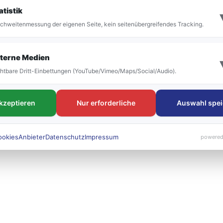
it der Umstellung vor allem die Bezeichnung der
atistik
 bestehen. Die neuen Liniennummern werden künft
chweitenmessung der eigenen Seite, kein seitenübergreifendes Tracking.
 sichtbar sein.
terne Medien
htbare Dritt-Einbettungen (YouTube/Vimeo/Maps/Social/Audio).
akzeptieren
Nur erforderliche
Auswahl spei
ookies
Anbieter
Datenschutz
Impressum
powered