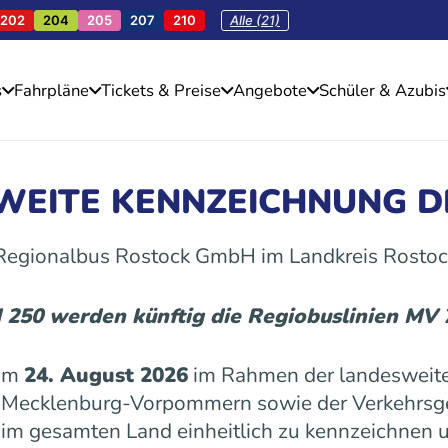
202
204
205
207
210
Alle (21)
s
Fahrpläne
Tickets & Preise
Angebote
Schüler & Azubis
SWEITE KENNZEICHNUNG D
 Regionalbus Rostock GmbH im Landkreis Rostoc
d 250 werden künftig die Regiobuslinien MV
 am
24. August 2026
im Rahmen der landesweite
es Mecklenburg-Vorpommern sowie der Verkehrs
n im gesamten Land einheitlich zu kennzeichnen u