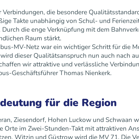
 Verbindungen, die besondere Qualitätsstandard
äßige Takte unabhängig von Schul- und Ferienz
ät. Durch die enge Verknüpfung mit dem Bahnverk
ndlichen Raum stärkt.
us-MV-Netz war ein wichtiger Schritt für die Mo
ird dieser Qualitätsanspruch nun auch nach a
ffen wir attraktive und verlässliche Verbindun
 rebus-Geschäftsführer Thomas Nienkerk.
edeutung für die Region
ran, Ziesendorf, Hohen Luckow und Schwaan wird 
 Orte im Zwei-Stunden-Takt mit attraktiven An
tzen, Witzin und Güstrow wird die MV 71. Die Ve