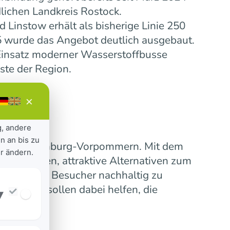
lichen Landkreis Rostock.
Linstow erhält als bisherige Linie 250
5 wurde das Angebot deutlich ausgebaut.
insatz moderner Wasserstoffbusse
ste der Region.
×
g, andere
n an bis zu
ensive Mecklenburg-Vorpommern. Mit dem
r ändern.
 verbinden, attraktive Alternativen zum
erinnen und Besucher nachhaltig zu
nummern sollen dabei helfen, die
▾