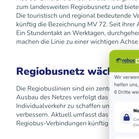
zum landesweiten Regiobusnetz und bietet
Die touristisch und regional bedeutende V
künftig die Bezeichnung MV 72. Seit ihre
Ein Stundentakt an Werktagen, durchgeh
machen die Linie zu einer wichtigen Achse
D
Regiobusnetz wächst la
Wir verwen
helfen uns,
Die Regiobuslinien sind ein zentraler Bes
6 Dritte w
Ausbau des Netzes verfolgt das Land das Z
Individualverkehr zu schaffen und die Mob
N
verbessern. Aktuell umfasst das landeswe
Coo
Regiobus-Verbindungen künftig auf einen 
Ein