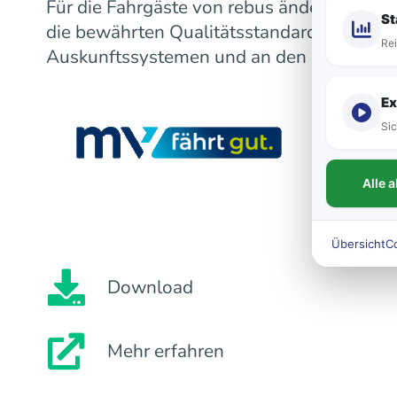
Für die Fahrgäste von rebus ändert sich m
St
die bewährten Qualitätsstandards bleiben
Rei
Auskunftssystemen und an den Fahrzeugen
Ex
Sic
Alle 
Übersicht
C
Download
Mehr erfahren