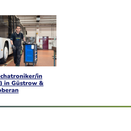
chatroniker/in
) in Güstrow &
oberan