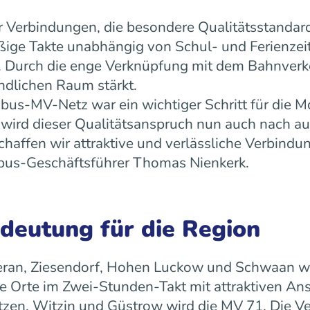
 Verbindungen, die besondere Qualitätsstandard
äßige Takte unabhängig von Schul- und Ferienz
ät. Durch die enge Verknüpfung mit dem Bahnverk
ndlichen Raum stärkt.
us-MV-Netz war ein wichtiger Schritt für die Mo
ird dieser Qualitätsanspruch nun auch nach a
ffen wir attraktive und verlässliche Verbindun
 rebus-Geschäftsführer Thomas Nienkerk.
edeutung für die Region
ran, Ziesendorf, Hohen Luckow und Schwaan wird 
 Orte im Zwei-Stunden-Takt mit attraktiven An
tzen, Witzin und Güstrow wird die MV 71. Die Ve