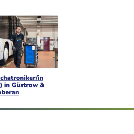
chatroniker/in
) in Güstrow &
oberan