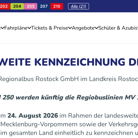
202
204
205
207
210
Alle (21)
s
Fahrpläne
Tickets & Preise
Angebote
Schüler & Azubis
SWEITE KENNZEICHNUNG D
 Regionalbus Rostock GmbH im Landkreis Rostoc
d 250 werden künftig die Regiobuslinien MV
 am
24. August 2026
im Rahmen der landesweite
es Mecklenburg-Vorpommern sowie der Verkehrs
n im gesamten Land einheitlich zu kennzeichnen u