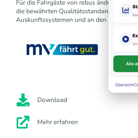
Für die Fahrgäste von rebus ändert sich m
St
die bewährten Qualitätsstandards bleiben
Rei
Auskunftssystemen und an den Fahrzeugen
Ex
Sic
Alle 
Übersicht
C
Download
Mehr erfahren