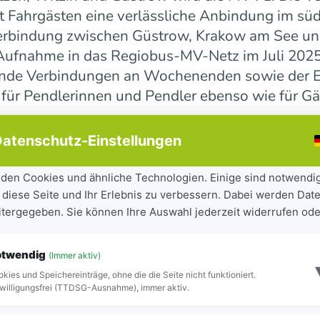
 Fahrgästen eine verlässliche Anbindung im süd
erbindung zwischen Güstrow, Krakow am See und 
r Aufnahme in das Regiobus-MV-Netz im Juli 202
ende Verbindungen an Wochenenden sowie der E
 für Pendlerinnen und Pendler ebenso wie für Gä
atenschutz-Einstellungen
ndesweit weiter
den Cookies und ähnliche Technologien. Einige sind notwendi
 diese Seite und Ihr Erlebnis zu verbessern. Dabei werden Date
tandteil der seit 2023 laufenden Mobilitätsoff
eitergegeben. Sie können Ihre Auswahl jederzeit widerrufen ode
iel, Städte und Gemeinden besser miteinander zu
ilität für Bürgerinnen und Bürger sowie Besuch
otwendig
(Immer aktiv)
ite Netz 16 Regiobuslinien. Die neuen MV-Linien
kies und Speichereinträge, ohne die die Seite nicht funktioniert.
Blick zu erkennen.
willigungsfrei (TTDSG-Ausnahme), immer aktiv.