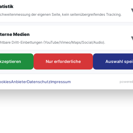
it der Umstellung vor allem die Bezeichnung der
atistik
 bestehen. Die neuen Liniennummern werden künft
chweitenmessung der eigenen Seite, kein seitenübergreifendes Tracking.
 sichtbar sein.
terne Medien
htbare Dritt-Einbettungen (YouTube/Vimeo/Maps/Social/Audio).
akzeptieren
Nur erforderliche
Auswahl spei
ookies
Anbieter
Datenschutz
Impressum
powered