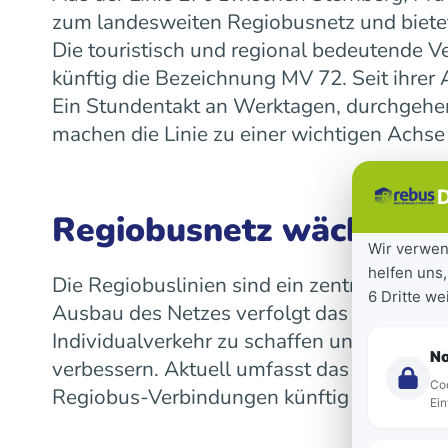
zum landesweiten Regiobusnetz und bietet
Die touristisch und regional bedeutende V
künftig die Bezeichnung MV 72. Seit ihre
Ein Stundentakt an Werktagen, durchgeh
machen die Linie zu einer wichtigen Achse
D
Regiobusnetz wächst la
Wir verwen
helfen uns,
Die Regiobuslinien sind ein zentraler Bes
6 Dritte w
Ausbau des Netzes verfolgt das Land das Z
Individualverkehr zu schaffen und die Mob
N
verbessern. Aktuell umfasst das landeswe
Coo
Regiobus-Verbindungen künftig auf einen 
Ein