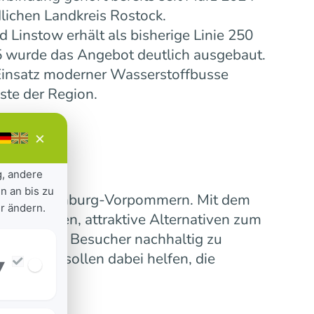
lichen Landkreis Rostock.
Linstow erhält als bisherige Linie 250
5 wurde das Angebot deutlich ausgebaut.
insatz moderner Wasserstoffbusse
ste der Region.
×
g, andere
n an bis zu
ensive Mecklenburg-Vorpommern. Mit dem
r ändern.
 verbinden, attraktive Alternativen zum
erinnen und Besucher nachhaltig zu
nummern sollen dabei helfen, die
▾