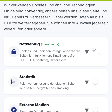
Tickets & Tarife
Wir verwenden Cookies und ähnliche Technologien.
Einige sind notwendig, andere helfen uns, diese Seite und
Deutschlandticket
Ihr Erlebnis zu verbessern. Dabei werden Daten an bis zu
Schülerkarte
6 Dritte weitergegeben. Sie können Ihre Auswahl jederzeit
Einzeltickets
widerrufen oder ändern.
Abonnements
Unternehmen
Notwendig
(Immer aktiv)
▾
Über Rebus
Cookies und Speichereinträge, ohne die die
Jobs
Seite nicht funktioniert. Einwilligungsfrei
(TTDSG-Ausnahme), immer aktiv.
Projekte
rebus-aktiv
Kontakt
Statistik
▾
Standorte
Reichweitenmessung der eigenen Seite,
kein seitenübergreifendes Tracking.
Externe Medien
▾
Sichtbare Dritt-Einbettungen