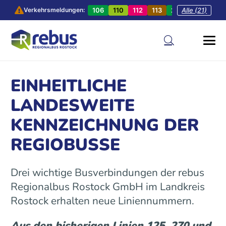
106
110
112
113
201
Alle (21)
202
20
Verkehrsmeldungen:
EINHEITLICHE
LANDESWEITE
KENNZEICHNUNG DER
REGIOBUSSE
Drei wichtige Busverbindungen der rebus
Regionalbus Rostock GmbH im Landkreis
Rostock erhalten neue Liniennummern.
Aus den bisherigen Linien 125, 270 und