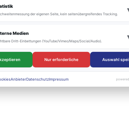
it der Umstellung vor allem die Bezeichnung der
atistik
 bestehen. Die neuen Liniennummern werden künft
chweitenmessung der eigenen Seite, kein seitenübergreifendes Tracking.
 sichtbar sein.
terne Medien
htbare Dritt-Einbettungen (YouTube/Vimeo/Maps/Social/Audio).
akzeptieren
Nur erforderliche
Auswahl spei
ookies
Anbieter
Datenschutz
Impressum
powered