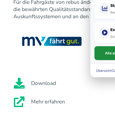
Für die Fahrgäste von rebus ändert sich m
St
die bewährten Qualitätsstandards bleiben
Rei
Auskunftssystemen und an den Fahrzeugen
Ex
Sic
Alle 
Übersicht
C
Download
Mehr erfahren