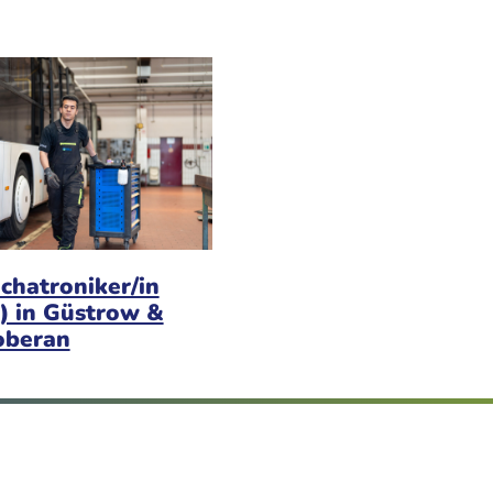
chatroniker/in
) in Güstrow &
oberan