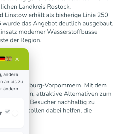
lichen Landkreis Rostock.
Linstow erhält als bisherige Linie 250
5 wurde das Angebot deutlich ausgebaut.
insatz moderner Wasserstoffbusse
ste der Region.
×
g, andere
n an bis zu
ensive Mecklenburg-Vorpommern. Mit dem
r ändern.
 verbinden, attraktive Alternativen zum
erinnen und Besucher nachhaltig zu
nummern sollen dabei helfen, die
▾