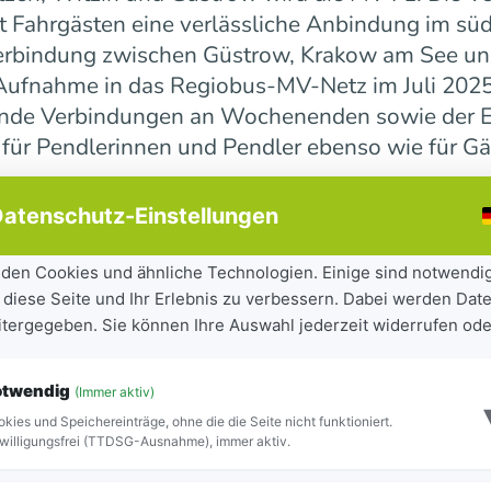
 Fahrgästen eine verlässliche Anbindung im süd
erbindung zwischen Güstrow, Krakow am See und 
r Aufnahme in das Regiobus-MV-Netz im Juli 202
ende Verbindungen an Wochenenden sowie der E
 für Pendlerinnen und Pendler ebenso wie für Gä
atenschutz-Einstellungen
ndesweit weiter
den Cookies und ähnliche Technologien. Einige sind notwendi
 diese Seite und Ihr Erlebnis zu verbessern. Dabei werden Date
tandteil der seit 2023 laufenden Mobilitätsoff
eitergegeben. Sie können Ihre Auswahl jederzeit widerrufen ode
iel, Städte und Gemeinden besser miteinander zu
ilität für Bürgerinnen und Bürger sowie Besuch
otwendig
(Immer aktiv)
ite Netz 16 Regiobuslinien. Die neuen MV-Linien
kies und Speichereinträge, ohne die die Seite nicht funktioniert.
Blick zu erkennen.
willigungsfrei (TTDSG-Ausnahme), immer aktiv.