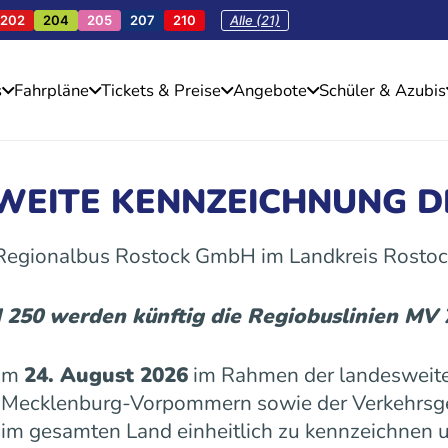
202
204
205
207
210
Alle (21)
s
Fahrpläne
Tickets & Preise
Angebote
Schüler & Azubis
SWEITE KENNZEICHNUNG D
 Regionalbus Rostock GmbH im Landkreis Rostoc
d 250 werden künftig die Regiobuslinien MV
 am
24. August 2026
im Rahmen der landesweite
es Mecklenburg-Vorpommern sowie der Verkehrs
n im gesamten Land einheitlich zu kennzeichnen u