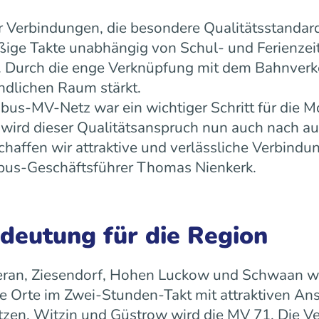
 Verbindungen, die besondere Qualitätsstandard
äßige Takte unabhängig von Schul- und Ferienz
ät. Durch die enge Verknüpfung mit dem Bahnverk
ndlichen Raum stärkt.
us-MV-Netz war ein wichtiger Schritt für die Mo
ird dieser Qualitätsanspruch nun auch nach a
ffen wir attraktive und verlässliche Verbindun
 rebus-Geschäftsführer Thomas Nienkerk.
edeutung für die Region
ran, Ziesendorf, Hohen Luckow und Schwaan wird 
 Orte im Zwei-Stunden-Takt mit attraktiven An
tzen, Witzin und Güstrow wird die MV 71. Die Ve