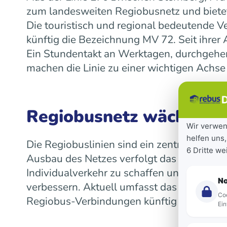
zum landesweiten Regiobusnetz und bietet
Die touristisch und regional bedeutende V
künftig die Bezeichnung MV 72. Seit ihre
Ein Stundentakt an Werktagen, durchgeh
machen die Linie zu einer wichtigen Achse
D
Regiobusnetz wächst la
Wir verwen
helfen uns,
Die Regiobuslinien sind ein zentraler Bes
6 Dritte w
Ausbau des Netzes verfolgt das Land das Z
Individualverkehr zu schaffen und die Mob
N
verbessern. Aktuell umfasst das landeswe
Coo
Regiobus-Verbindungen künftig auf einen 
Ein